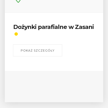
 Zasani
Wykład „Jak zdobyć
odznaki na myślenickich
szlakach?”
W środę 12 sierpnia o godz. 17 w Miejskiej
Bibliotece Publicznej w Myślenicach odbędz
wykład Mateusza Murzyna, przewodnika i p
myślenickiego oddziału PTTK Lubomir. ...
POKAŻ SZCZEGÓŁY