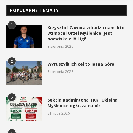
POPULARNE TEMATY
1
Krzysztof Zawora zdradza nam, kto
wzmocni Orzeł Myślenice. Jest
nazwisko z IV Ligi!
3 sierpnia 2026
2
Wyruszyli! Ich cel to Jasna Góra
5 sierpnia 2026
3
Sekcja Badmintona TKKF Uklejna
Myślenice ogłasza nabór
31 lipca 2026