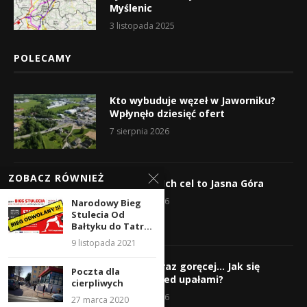
Myślenic
3 listopada 2025
POLECAMY
Kto wybuduje węzeł w Jaworniku?
Wpłynęło dziesięć ofert
7 sierpnia 2026
ZOBACZ RÓWNIEŻ
Wyruszyli! Ich cel to Jasna Góra
5 sierpnia 2026
Narodowy Bieg
Stulecia Od
Bałtyku do Tatr...
9 listopada 2021
Gorąco, coraz goręcej… Jak się
Poczta dla
chronić przed upałami?
cierpliwych
4 sierpnia 2026
27 marca 2020