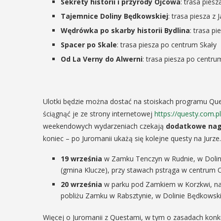
ię na ...
Sekrety historii i przyrody Ojcowa
: trasa pie
Tajemnice Doliny Będkowskiej
: trasa piesza z
Wędrówka po skarby historii Bydlina
: trasa p
AŻ SZCZEGÓŁY
Spacer po Skale
: trasa piesza po centrum Skały
Od La Verny do Alwerni
: trasa piesza po centru
Ulotki będzie można dostać na stoiskach programu Qu
ściągnąć je ze strony internetowej
https://questy.com.pl
weekendowych wydarzeniach czekają
dodatkowe nag
koniec – po Juromanii ukażą się kolejne questy na Jur
19 września
w Zamku Tenczyn w Rudnie, w Dolin
(gmina Klucze), przy stawach pstrąga w centrum
20 września
w parku pod Zamkiem w Korzkwi, na
pobliżu Zamku w Rabsztynie, w Dolinie Będkowsk
Więcej o Juromanii z Questami, w tym o zasadach konk