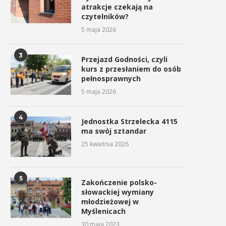
atrakcje czekają na
czytelników?
5 maja 2026
3
Przejazd Godności, czyli
kurs z przesłaniem do osób
pełnosprawnych
5 maja 2026
4
Jednostka Strzelecka 4115
ma swój sztandar
25 kwietnia 2026
5
Zakończenie polsko-
słowackiej wymiany
młodzieżowej w
Myślenicach
30 maja 2023