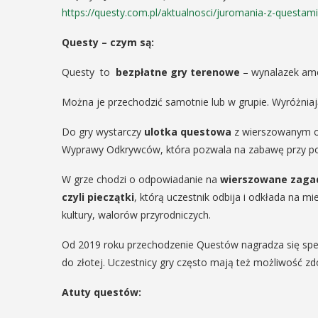
https://questy.com.pl/aktualnosci/juromania-z-questam
Questy – czym są:
Questy to
bezpłatne gry terenowe
– wynalazek amer
Można je przechodzić samotnie lub w grupie. Wyróżniaj
Do gry wystarczy
ulotka questowa
z wierszowanym o
Wyprawy Odkrywców, która pozwala na zabawę przy p
W grze chodzi o odpowiadanie na
wierszowane zaga
czyli pieczątki
, którą uczestnik odbija i odkłada na mi
kultury, walorów przyrodniczych.
Od 2019 roku przechodzenie Questów nagradza się sp
do złotej. Uczestnicy gry często mają też możliwość z
Atuty questów: