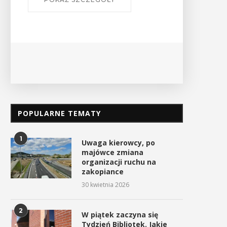
Ośrodek
PO
POPULARNE TEMATY
1
Uwaga kierowcy, po
majówce zmiana
organizacji ruchu na
zakopiance
30 kwietnia 2026
2
W piątek zaczyna się
Tydzień Bibliotek. Jakie