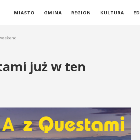
MIASTO
GMINA
REGION
KULTURA
ED
n weekend
ami już w ten