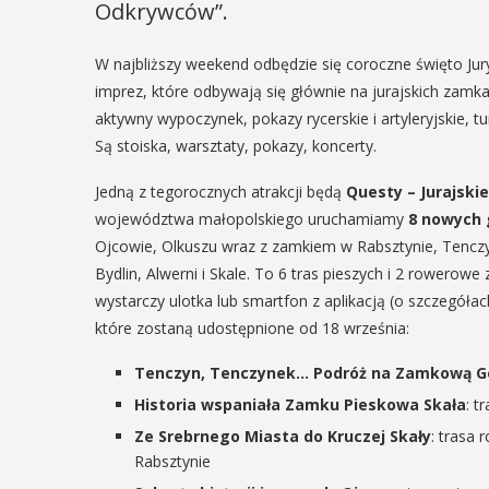
Odkrywców”.
22
MAJ
W najbliższy weekend odbędzie się coroczne święto Jury
17:00 -
EŃ
imprez, które odbywają się głównie na jurajskich zamkac
22:00
:00
aktywny wypoczynek, pokazy rycerskie i artyleryjskie, tu
Są stoiska, warsztaty, pokazy, koncerty.
Plenerówka
Jedną z tegorocznych atrakcji będą
Questy – Jurajsk
rniej
Młodzieżow
województwa małopolskiego uruchamiamy
8 nowych 
imira.
Ojcowie, Olkuszu wraz z zamkiem w Rabsztynie, Tencz
Zapraszamy młodzież na k
Bydlin, Alwerni i Skale. To 6 tras pieszych i 2 rowerow
zczanie i
„Plenerówki” 22 maja 202
wystarczy ulotka lub smartfon z aplikacją (o szczegółac
ieślnicy
(piątek) 17:00–22:00 Park 
które zostaną udostępnione od 18 września:
Myślenice Wstęp wolny ...
 weekend wakacji, czyli 29-30
Tenczyn, Tenczynek… Podróż na Zamkową G
w Myślenicach odbędzie się
Historia wspaniała Zamku Pieskowa Skała
: t
ja Turnieju Myślimira.
POKAŻ SZCZEGÓŁY
Ze Srebrnego Miasta do Kruczej Skały
: trasa
ie organizowane przez
Rabsztynie
iepodległości w Myślenicach