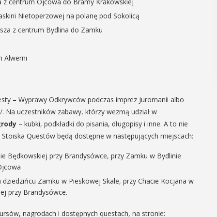
sza z centrum Ojcowa do Bramy Krakowskiej
 Jaskini Nietoperzowej na polanę pod Sokolicą
iesza z centrum Bydlina do Zamku
m Alwerni
esty – Wyprawy Odkrywców podczas imprez Juromanii albo
/
. Na uczestników zabawy, którzy wezmą udział w
rody
– kubki, podkładki do pisania, długopisy i inne. A to nie
ze. Stoiska Questów będą dostępne w następujących miejscach:
ie Będkowskiej przy Brandysówce, przy Zamku w Bydlinie
 Ojcowa
 dziedzińcu Zamku w Pieskowej Skale, przy Chacie Kocjana w
iej przy Brandysówce.
ursów, nagrodach i dostępnych questach, na stronie: