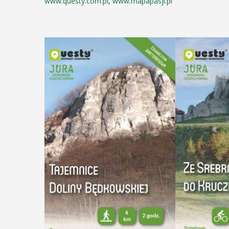
www.questy.com.pl
,
www.mapapasji.pl