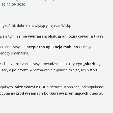
i-19-20-09-2020
ykański, dobrze rozwijający się nad Wisłą.
ą się tym, że
nie wymagają obsługi ani oznakowania trasy
.
pisem trasy lub
bezpłatna aplikacja mobilna
Questy-
omocy smartfona.
dki
i przemierzanie trasy prowadzącej do ukrytego
„skarbu”,
ejsce, a po drodze – poznawanie pięknych miejsc, ich historii,
ecjalnymi
odznakami PTTK
o różnych stopniach, od popularnej
dobycia
nagród w ramach konkursów promujących questy.