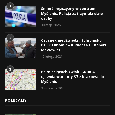
1
Śmierć mężczyzny w centrum
Myślenic. Policja zatrzymała dwie
osoby
30 maja 2026
2
Czosnek niedźwiedzi, Schronisko
PTTK Lubomir – Kudłacze i… Robert
Makłowicz
15 lutego 2021
3
Po miesiącach zwłoki GDDKiA
ujawnia warianty S7 z Krakowa do
Myślenic
3 listopada 2025
POLECAMY