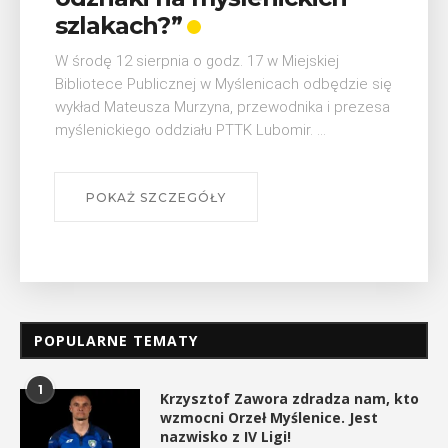
W ostatni weekend wakacji, czyli 29-30 sierpnia w
Myślenicach odbędzie się piąta edycja Turnieju
Myślimira. Wydarzenie organizowane przez
Muzeum Niepodległości w Myślenicach odbędzie
się na ...
POKAŻ SZCZEGÓŁY
POPULARNE TEMATY
1
Krzysztof Zawora zdradza nam, kto
wzmocni Orzeł Myślenice. Jest
nazwisko z IV Ligi!