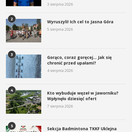
3 sierpnia 2026
2
Wyruszyli! Ich cel to Jasna Góra
5 sierpnia 2026
3
Gorąco, coraz goręcej… Jak się
chronić przed upałami?
4 sierpnia 2026
4
Kto wybuduje węzeł w Jaworniku?
Wpłynęło dziesięć ofert
7 sierpnia 2026
5
Sekcja Badmintona TKKF Uklejna