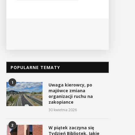
odbędzie
Ośrodek Kultury i Sportu oraz Urząd ...
PO
POKAŻ SZCZEGÓŁY
POPULARNE TEMATY
1
Uwaga kierowcy, po
majówce zmiana
organizacji ruchu na
zakopiance
30 kwietnia 2026
2
W piątek zaczyna się
Tydzień Bibliotek. Jakie