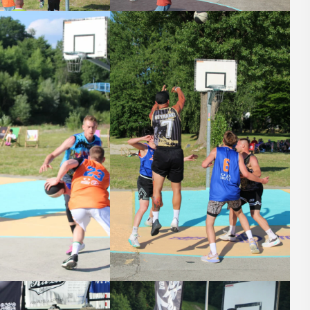
27
CZERWIEC
Cały dzień
-
Myślenice 3×3
”
Basket
a plaży
W sobotę 27 czerwca na myślenickim
 Zarabiu
Zarabiu odbędą się koszykarskie
a wydarzenia
zawody 3x3 Basket. Rozgrywany nad
 łączące akcję
myślenickim jazem turniej ma długą i
 samochodów
bogatą historię, która sięga roku ...
mi ...
POKAŻ SZCZEGÓŁY