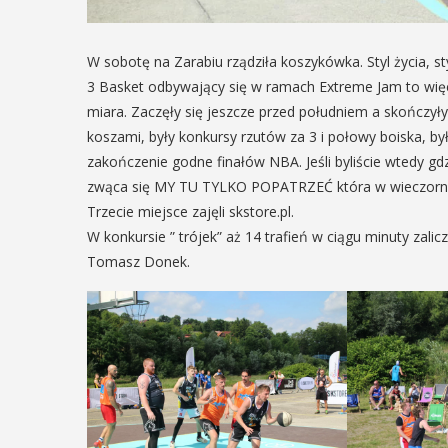
W sobotę na Zarabiu rządziła koszykówka. Styl życia, sty
3 Basket odbywający się w ramach Extreme Jam to więce
miara. Zaczęły się jeszcze przed południem a skończyły 
koszami, były konkursy rzutów za 3 i połowy boiska, był
zakończenie godne finałów NBA. Jeśli byliście wtedy gdz
zwąca się MY TU TYLKO POPATRZEĆ która w wieczornym 
Trzecie miejsce zajęli skstore.pl.
W konkursie ” trójek” aż 14 trafień w ciągu minuty zali
Tomasz Donek.