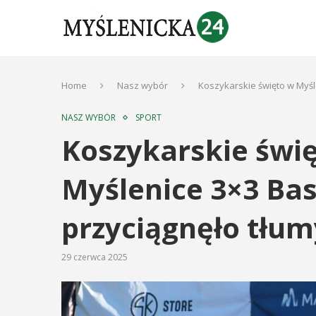
Home
Nasz wybór
Koszykarskie święto w Myśl
NASZ WYBÓR
SPORT
Koszykarskie świę
Myślenice 3×3 Ba
przyciągnęło tłum
29 czerwca 2025