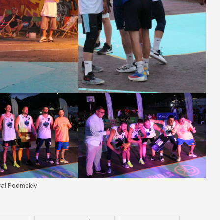
fał Podmokły