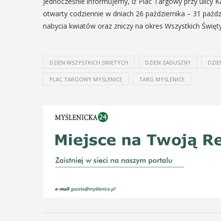
Jednocześnie informujemy, iż Plac Targowy przy ulicy 
otwarty codziennie w dniach 26 października – 31 pa
nabycia kwiatów oraz zniczy na okres Wszystkich Święt
DZIEN WSZYSTKICH SWIETYCH
DZIEN ZADUSZNY
DZIE
PLAC TARGOWY MYSLENICE
TARG MYSLENICE