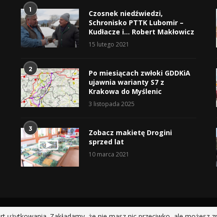
1
Czosnek niedźwiedzi,
Schronisko PTTK Lubomir –
Kudłacze i… Robert Makłowicz
15 lutego 2021
2
Po miesiącach zwłoki GDDKiA
ujawnia warianty S7 z
Krakowa do Myślenic
3 listopada 2025
3
Zobacz makietę Drogini
sprzed lat
10 marca 2021
@2019 - All Right Reserved.
rt użytkowania. Zakładamy, że nie masz nic przeciwko, ale możesz z