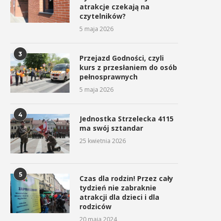
atrakcje czekają na
czytelników?
5 maja 2026
3
Przejazd Godności, czyli
kurs z przesłaniem do osób
pełnosprawnych
5 maja 2026
4
Jednostka Strzelecka 4115
ma swój sztandar
25 kwietnia 2026
5
Czas dla rodzin! Przez cały
tydzień nie zabraknie
atrakcji dla dzieci i dla
rodziców
20 maja 2024