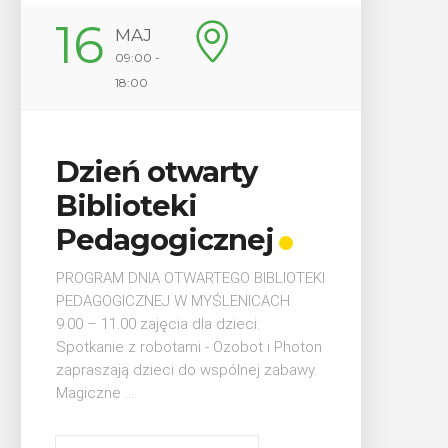
22
MAJ
17:00 -
22:00
Plenerówka
Młodzieżowa
j
Zapraszamy młodzież na kolejną edycję
„Plenerówki” 22 maja 2026
BLIOTEKI
(piątek) 17:00–22:00 Park Zarabie,
ICACH
Uroczyste obchody Święta
Procesja z Cudownym Obr
Myślenice Wstęp wolny ...
Konstytucji 3 Maja w
Matki Bożej Pani Myślenickie
 i Photon
Myślenicach
2 maja 2026
 zabawy.
3 maja 2026
POKAŻ SZCZEGÓŁY