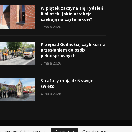
W piątek zaczyna się Tydzień
Bibliotek. Jakie atrakcje
czekają na czytelników?
5 maja 2026
Przejazd Godności, czyli kurs z
przesłaniem do osób
pełnosprawnych
5 maja 2026
Strażacy mają dziś swoje
święto
4 maja 2026
rezygnować, jeśli chcesz.
Akceptuje
Czytaj więcej