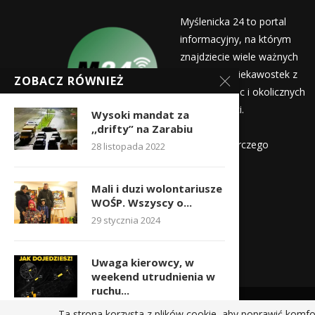
Myślenicka 24 to portal
informacyjny, na którym
znajdziecie wiele ważnych
informacji i ciekawostek z
ZOBACZ RÓWNIEŻ
życia Myślenic i okolicznych
miejscowości.
Wysoki mandat za
Wydawca:
,,drifty” na Zarabiu
Myślenicka Agencja Rozwoju Gospodarczego
28 listopada 2022
Kontakt:
Mali i duzi wolontariusze
redakcja@myslenicka24.pl
WOŚP. Wszyscy o...
29 stycznia 2024
Uwaga kierowcy, w
weekend utrudnienia w
ruchu...
26 lipca 2024
Ta strona korzysta z plików cookie, aby poprawić komfo