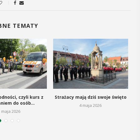
16
MAJ
 17:30
09:00 -
BNE TEMATY
18:00
anie
Dzień otwarty
rów w
Biblioteki
niku
Pedagogiczne
wego spotkania seniorzy
PROGRAM DNIA OTWARTEGO BI
jątkową okazję
PEDAGOGICZNEJ W MYŚLEN
ię na nadchodzące lato,
dności, czyli kurs z
Strażacy mają dziś swoje święto
9.00 – 11.00 zajęcia dla dzieci:
aniem do osób...
ię w naturalne kosmetyki
4 maja 2026
Spotkanie z robotami - Ozobot
noręcznie. Uuczestnicy
5 maja 2026
zapraszają dzieci do wspólnej
 o przyniesienie
Magiczne ...