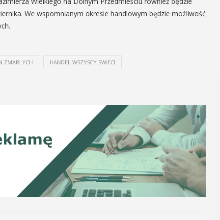
Kazimierza Wielkiego na Dolnym Przedmieściu również będzie
ździernika. We wspomnianym okresie handlowym będzie możliwość
ych.
N ZMARLYCH
HANDEL WSZYSCY SWIECI