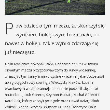
P
owiedzieć o tym meczu, że skończył się
wynikiem hokejowym to za mało, bo
nawet w hokeju takie wyniki zdarzają się
już nieczęsto.
Dalin Myślenice pokonał Rabę Dobczyce aż 12:3 w swoim
czwartym meczu przygotowawczym do rundy wiosennej,
zmazując tym samym niekorzystne wrażenie, jakie pozostawił
ubiegłotygodniowy sparing z Wieczystą Kraków. Łupem
bramkowym w tej porannej kanonadzie podzielili się: autor
hattricka – Jakub Górecki, Szymon Burkat , Michał Górecki i
Karol Rak, którzy zdobyli po 2 gole oraz Dawid Kałat, Jakub
Żółkoś i Adrian Grzybek. W meczu z Rabą Dobczyce Dalin