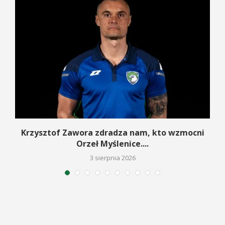
w
Krzysztof Zawora zdradza nam, kto wzmocni
Orzeł Myślenice....
3 sierpnia 2026