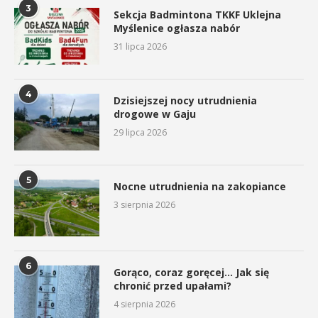
3
Sekcja Badmintona TKKF Uklejna
Myślenice ogłasza nabór
31 lipca 2026
4
Dzisiejszej nocy utrudnienia
drogowe w Gaju
29 lipca 2026
5
Nocne utrudnienia na zakopiance
3 sierpnia 2026
6
Gorąco, coraz goręcej… Jak się
chronić przed upałami?
4 sierpnia 2026