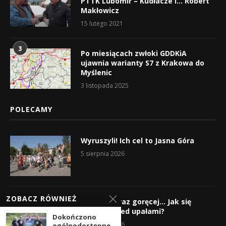
PTTK Lubomir – Kudłacze i… Robert
Makłowicz
15 lutego 2021
3
Po miesiącach zwłoki GDDKiA
ujawnia warianty S7 z Krakowa do
Myślenic
3 listopada 2025
POLECAMY
Wyruszyli! Ich cel to Jasna Góra
5 sierpnia 2026
ZOBACZ RÓWNIEŻ
Gorąco, coraz goręcej… Jak się
chronić przed upałami?
Dokończono
4 sierpnia 2026
ogólnodostępne