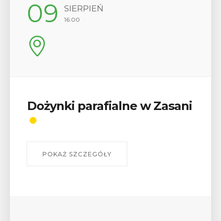
12
SIERPIEŃ
17:00
Wykład „Jak zdobyć
odznaki na myślenickich
szlakach?”
W środę 12 sierpnia o godz. 17 w Miejskiej
Bibliotece Publicznej w Myślenicach odbędzie się
wykład Mateusza Murzyna, przewodnika i prezesa
myślenickiego oddziału PTTK Lubomir. ...
POKAŻ SZCZEGÓŁY