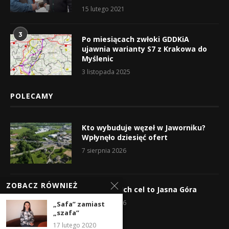
15 lutego 2021
3
Po miesiącach zwłoki GDDKiA
ujawnia warianty S7 z Krakowa do
Myślenic
3 listopada 2025
POLECAMY
Kto wybuduje węzeł w Jaworniku?
Wpłynęło dziesięć ofert
7 sierpnia 2026
ZOBACZ RÓWNIEŻ
Wyruszyli! Ich cel to Jasna Góra
5 sierpnia 2026
„Safa” zamiast
„szafa”
17 lutego 2020