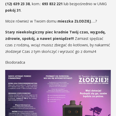
(12) 639 23 38
, kom.:
693 832 221
lub bezpośrednio w UMiG
pokój 31
.
Może również w Twoim domu
mieszka ZŁODZIEJ
…..?
Stary nieekologiczny piec kradnie Twój czas, wygodę,
zdrowie, spokój, a nawet pieniądze!!!
Zamiast spędzać
czas z rodziną, wciąż musisz zbiegać do kotłowni, by nakarmić
złodzieja! Czas z tym skończyć i wyrzucić go z domu!4
Ekodoradca