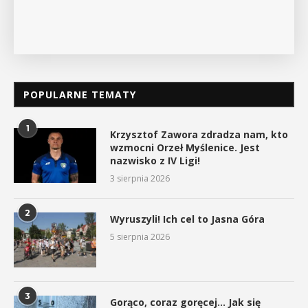
POPULARNE TEMATY
1
Krzysztof Zawora zdradza nam, kto
wzmocni Orzeł Myślenice. Jest
nazwisko z IV Ligi!
3 sierpnia 2026
2
Wyruszyli! Ich cel to Jasna Góra
5 sierpnia 2026
3
Gorąco, coraz goręcej… Jak się