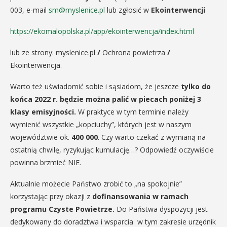
003, e-mail
sm@myslenice.pl
lub zgłosić w
Ekointerwencji
https://ekomalopolska.pl/app/ekointerwencja/index.html
lub ze strony: myslenice.pl
/
Ochrona powietrza
/
Ekointerwencja.
Warto też uświadomić sobie i sąsiadom, że jeszcze
tylko do
końca 2022 r.
będzie można palić w piecach poniżej 3
klasy emisyjności.
W praktyce w tym terminie należy
wymienić wszystkie „kopciuchy”, których jest w naszym
województwie ok.
400 000
. Czy warto czekać z wymianą na
ostatnią chwilę, ryzykując kumulację…? Odpowiedź oczywiście
powinna brzmieć NIE.
Aktualnie możecie Państwo zrobić to „na spokojnie”
korzystając przy okazji z
dofinansowania w ramach
programu Czyste Powietrze.
Do Państwa dyspozycji jest
dedykowany do doradztwa i wsparcia w tym zakresie urzędnik