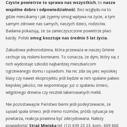
Czyste powietrze to sprawa nas wszystkich
, to
nasze
wspólne dobro i odpowiedzialność
. Bez względu na to
gdzie mieszkamy i jak żyjemy smog wpływa na życie, a tym
samym zdrowie nas samych, naszych dzieci, rodziców.
Badania pokazują, że za zanieczyszczone powietrze płaci
każdy. Polski
smog kosztuje nas średnio 5 lat życia.
Zabudowa jednorodzinna, która przeważa w naszej Gminie
cechuje się niskimi kominami. To oznacza, że dym, który się z
nich wydostaje szkodzi najbardziej mieszkańcom
ogrzewanego domu i sąsiadom. Na nic zda się piec wysokiej
klasy czy nawet ekoprojektu jeśli będzie w nim spalane paliwo
kiepskiej jakości, nie wspominając już o spalaniu śmieci,
wilgotnego drewna czy resztek lakierowanych mebli.
Nie pozostawajcie Państwo bierni jeśli podejrzewacie, że
sąsiad spala śmieci. Jeśli mimo rozmów, próśb sytuacja się
powtarza, reakcja powinna być zdecydowana. Należy
powiadomić
Straż Miejską
tel. (12) 639 23 23, kom.: 609 600