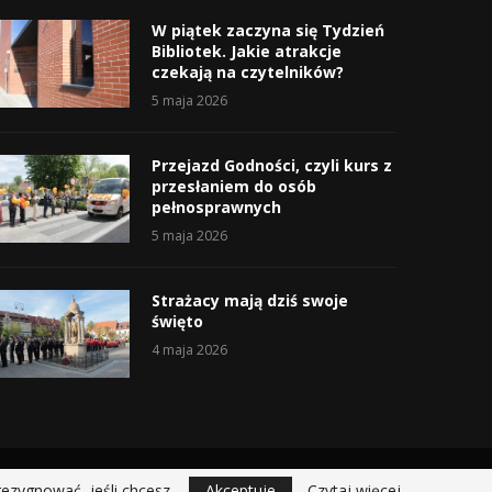
W piątek zaczyna się Tydzień
Bibliotek. Jakie atrakcje
czekają na czytelników?
5 maja 2026
Przejazd Godności, czyli kurs z
przesłaniem do osób
pełnosprawnych
5 maja 2026
Strażacy mają dziś swoje
święto
4 maja 2026
rezygnować, jeśli chcesz.
Akceptuje
Czytaj więcej