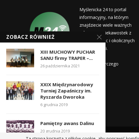
Myślenicka 24 to portal
informacyjny, na którym
znajdziecie wiele ważnych
informacji i ciekawostek z
ZOBACZ RÓWNIEŻ
życia Myślenic i okolicznych
miejscowości.
XIII MUCHOWY PUCHAR
Wydawca:
SANU firmy TRAPER –...
Myślenicka Agencja Rozwoju Gospodarczego
26 października 2021
Kontakt:
XXIX Międzynarodowy
redakcja@myslenicka24.pl
Turniej Zapaśniczy im.
Ryszarda Dworoka
6 grudnia 2019
Pamiętny awans Dalinu
20 grudnia 2019
Ta strona korzysta z plików cookie, aby poprawić komfo