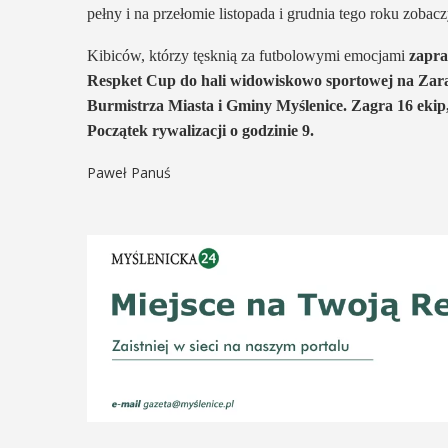
pełny i na przełomie listopada i grudnia tego roku zobac
Kibiców, którzy tęsknią za futbolowymi emocjami
zapra
Respket Cup do hali widowiskowo sportowej na Zarab
Burmistrza Miasta i Gminy Myślenice. Zagra 16 ekip, 
Początek rywalizacji o godzinie 9.
Paweł Panuś