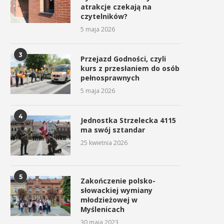
atrakcje czekają na
czytelników?
5 maja 2026
3
Przejazd Godności, czyli
kurs z przesłaniem do osób
pełnosprawnych
5 maja 2026
4
Jednostka Strzelecka 4115
ma swój sztandar
25 kwietnia 2026
5
Zakończenie polsko-
słowackiej wymiany
młodzieżowej w
Myślenicach
30 maja 2023