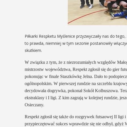
Piłkarki Respketu Myślenice przyzwyczaiły nas do tego
to prawda, niemniej w tym sezonie postanowiły włączy
skutkiem.
W związku z tym, że z niezrozumiałych względów Małopo
mistrzostw województwa, Respekt zgłosił się do gier f
pokonując w finale Staszkówkę Jelna. Dało to podopiec
ogólnopolskim. W pierwszej rundzie na szczeblu krajo
decydowała dogrywka, pokonał Sokół Kolbuszowa. Teraz
ekstraklasy i I ligi. Z kim zagrają w kolejnej rundzie, 
Osieczany.
Respekt zgłosił się także do rozgrywek futsaowej II ligi 
przypieczętować sukces wprawdzie się nie odbył, gdyż Wi