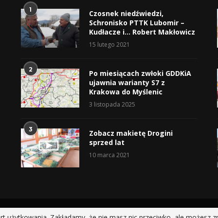
1
Czosnek niedźwiedzi,
Schronisko PTTK Lubomir –
Kudłacze i… Robert Makłowicz
15 lutego 2021
2
Po miesiącach zwłoki GDDKiA
ujawnia warianty S7 z
Krakowa do Myślenic
3 listopada 2025
3
Zobacz makietę Drogini
sprzed lat
10 marca 2021
@2019 - All Right Reserved.
rt użytkowania. Zakładamy, że nie masz nic przeciwko, ale możesz z