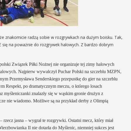
, że znakomicie radzą sobie w rozgrywkach na dużym boisku. Tak,
ć się na poważnie do rozgrywek halowych. Z bardzo dobrym
lski Związek Piłki Nożnej nie organizuje tej zimy halowych
utsalowych. Najpierw wywalczył Puchar Polski na szczeblu MZPN,
znym Przemysława Senderskiego przepustkę do gier na szczeblu
wym Respekt, po dramatycznym meczu, o którego losach
 myśleniczanki znalazły się w wąskim gronie drużyn z
jeszcze nie wiadomo. Możliwe są na przykład derby z Olimpią
i – rzecz jasna – wygrał te rozgrywki. Ostatni mecz, który miał
erzbowianka II nie dotarła do Myślenic, niemniej sukces jest