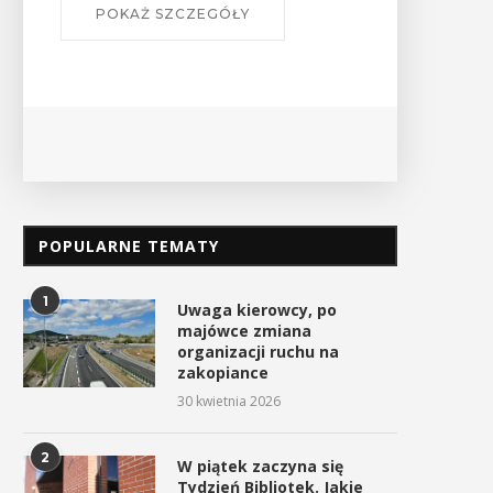
POKAŻ SZCZEGÓŁY
POPULARNE TEMATY
1
Uwaga kierowcy, po
majówce zmiana
organizacji ruchu na
zakopiance
30 kwietnia 2026
2
W piątek zaczyna się
Tydzień Bibliotek. Jakie