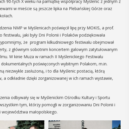
tach 90-tych X wieku na pamiątkę współpracy Myślenic z jednym z
16
zewami w mieście są jeszcze lipka na Plebańskiej Górze oraz
MAJ
kołach.
09:00 -
18:00
odzenia NMP w Myślenicach poświęcił lipę przy MOKIS, a prof.
festiwalu, jaki były Dni Polonii i Polaków podziękowała
 Przypomnijmy, że program kilkudniowego festiwalu obejmował
Dzień otwarty
 koncerty, z głównym sobotnim koncertem galowym zatytułowanym
 w
filmu. W kinie Muza w ramach II Myślenickiego Festiwalu
Biblioteki
u
ji dokumentalnych poświęconych wybitnym Polakom, m.in.
Pedagogicznej
 niezwykle zasłużoną, i to dla Myślenic postacią, którą
otkania seniorzy
ów, a odkładnie dzięki zorganizowanej w ich ramach wystawie,
PROGRAM DNIA OTWARTEGO BIBLIOTE
okazję
PEDAGOGICZNEJ W MYŚLENICACH
adchodzące lato,
9.00 – 11.00 zajęcia dla dzieci:
uralne kosmetyki
zenia odbywały się w Myślenickim Ośrodku Kultury i Sportu
Spotkanie z robotami - Ozobot i Phot
ie. Uuczestnicy
 wszystkim tym, którzy pomogli w zorganizowaniu Dni Polonii i
zapraszają dzieci do wspólnej zabawy
iesienie
 i województwa małopolskiego.
Magiczne ...