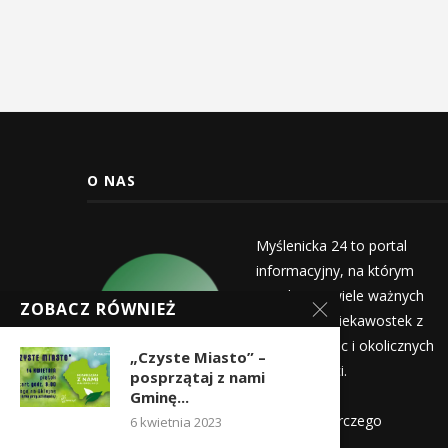
O NAS
Myślenicka 24 to portal
informacyjny, na którym
znajdziecie wiele ważnych
ZOBACZ RÓWNIEŻ
informacji i ciekawostek z
życia Myślenic i okolicznych
„Czyste Miasto” –
miejscowości.
posprzątaj z nami
Wydawca:
Gminę...
Myślenicka Agencja Rozwoju Gospodarczego
6 kwietnia 2023