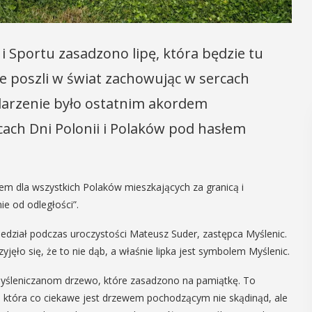
 Sportu zasadzono lipę, która będzie tu
ie poszli w świat zachowując w sercach
ydarzenie było ostatnim akordem
cach Dni Polonii i Polaków pod hasłem
dem dla wszystkich Polaków mieszkających za granicą i
ie od odległości”.
edział podczas uroczystości Mateusz Suder, zastępca Myślenic.
yjęło się, że to nie dąb, a właśnie lipka jest symbolem Myślenic.
 myśleniczanom drzewo, które zasadzono na pamiątkę. To
a, która co ciekawe jest drzewem pochodzącym nie skądinąd, ale