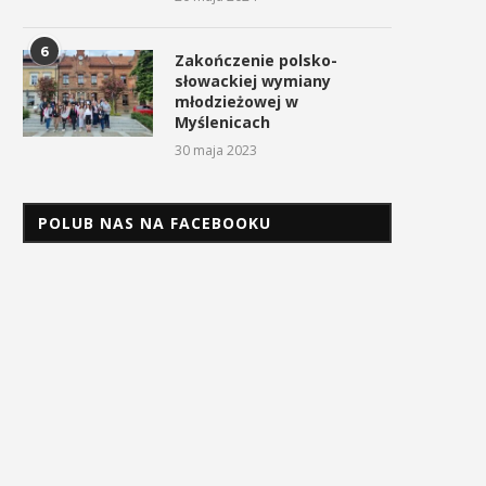
6
Zakończenie polsko-
słowackiej wymiany
młodzieżowej w
Myślenicach
30 maja 2023
POLUB NAS NA FACEBOOKU
Uroczyste obchody Święta
Procesja z Cudownym Obr
Konstytucji 3 Maja w
Matki Bożej Pani Myślenickie
Myślenicach
2 maja 2026
3 maja 2026