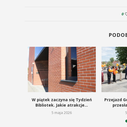
0
PODO
kie dla
W piątek zaczyna się Tydzień
Przejazd Go
gą budowę
Bibliotek. Jakie atrakcje...
przesł
5 maja 2026
26