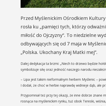
Przed Myślenickim Ośrodkiem Kultury i
rosła ku „pamięci tych, którzy odważn
miłość do Ojczyzny”. To niedzielne w
odbywających się od 7 maja w Myśleni
„Polska. Ukochany Kraj Matki mej”.
Dalej dedykacja ta brzmi: „Niech to drzewo będzie hoł
symbolizuje siłę oraz jedność naszego narodu niezależn
– Lipa jest takim nieformalnym herbem Myślenic – powi
I dodał, że choć w herbie naprawdę widnieje dąb, ale prz
Przypomniał też przy tej okazji, że inne dobrze znane
rosnąca na myślenickim rynku, tuż obok Tereski, wiśni