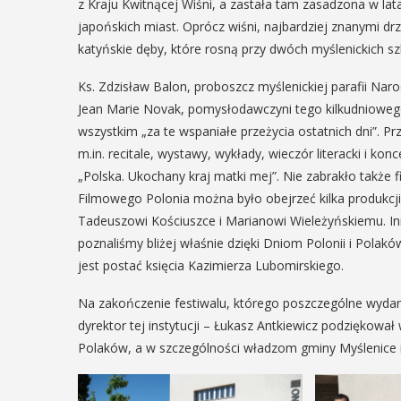
z Kraju Kwitnącej Wiśni, a zastała tam zasadzona w la
9
12
japońskich miast. Oprócz wiśni, najbardziej znanymi dr
MAJ
katyńskie dęby, które rosną przy dwóch myślenickich sz
16:00 - 17:30
PIEŃ
Ks. Zdzisław Balon, proboszcz myślenickiej parafii Nar
- 18:00
Jean Marie Novak, pomysłodawczyni tego kilkudniowego 
wszystkim „za te wspaniałe przeżycia ostatnich dni”.
Spotkanie
m.in. recitale, wystawy, wykłady, wieczór literacki i
Seniorów
Turniej
„Polska. Ukochany kraj matki mej”. Nie zabrakło także 
Jawornik
ślimira.
Filmowego Polonia można było obejrzeć kilka produkc
Tadeuszowi Kościuszce i Marianowi Wieleżyńskiemu. Inną
eszczanie i
Podczas majowego sp
poznaliśmy bliżej właśnie dzięki Dniom Polonii i Polak
będą mieli wyjątkową 
emieślnicy
jest postać księcia Kazimierza Lubomirskiego.
przygotować się na n
zaopatrując się w nat
tni weekend wakacji, czyli 29-30
Na zakończenie festiwalu, którego poszczególne wydar
wykonane własnoręczn
nia w Myślenicach odbędzie się
dyrektor tej instytucji – Łukasz Antkiewicz podziękował
będą proszeni o przyn
edycja Turnieju Myślimira.
Polaków, a w szczególności władzom gminy Myślenice
słoiczków ...
zenie organizowane przez
m Niepodległości w Myślenicach