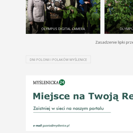
OLYMPUS DIGITAL CAMERA
OLYMPU
Zasadzenie lipki prz
DNI POLONII I POLAKÓW MYŚLENICE