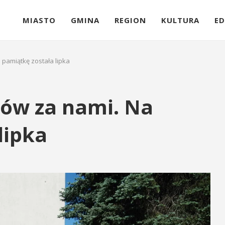
MIASTO
GMINA
REGION
KULTURA
ED
a pamiątkę została lipka
aków za nami. Na
lipka