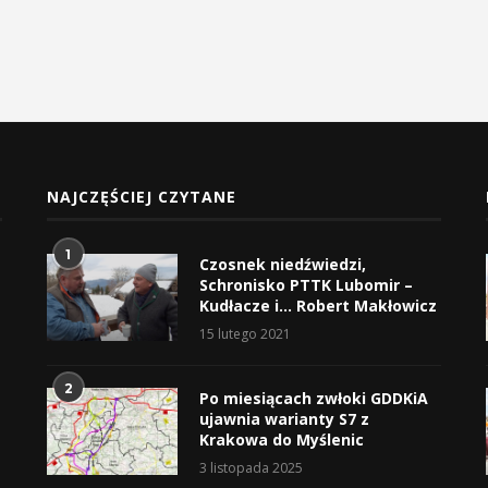
NAJCZĘŚCIEJ CZYTANE
1
Czosnek niedźwiedzi,
Schronisko PTTK Lubomir –
Kudłacze i… Robert Makłowicz
15 lutego 2021
2
Po miesiącach zwłoki GDDKiA
ujawnia warianty S7 z
Krakowa do Myślenic
3 listopada 2025