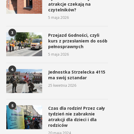
atrakcje czekają na
czytelników?
5 maja 2026
3
Przejazd Godności, czyli
kurs z przesłaniem do osób
pełnosprawnych
5 maja 2026
4
Jednostka Strzelecka 4115
ma swój sztandar
25 kwietnia 2026
5
Czas dla rodzin! Przez cały
tydzień nie zabraknie
atrakcji dla dzieci i dla
rodziców
20 maja 2024