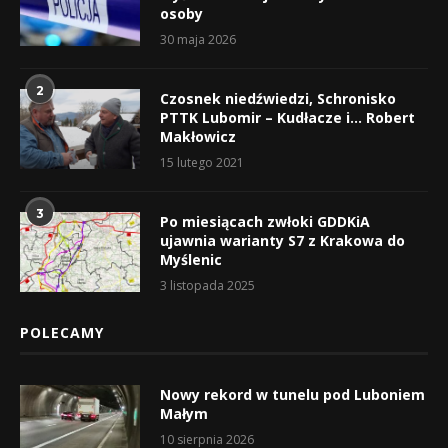
osoby
30 maja 2026
2
Czosnek niedźwiedzi, Schronisko
PTTK Lubomir – Kudłacze i… Robert
Makłowicz
15 lutego 2021
3
Po miesiącach zwłoki GDDKiA
ujawnia warianty S7 z Krakowa do
Myślenic
3 listopada 2025
POLECAMY
Nowy rekord w tunelu pod Luboniem
Małym
10 sierpnia 2026