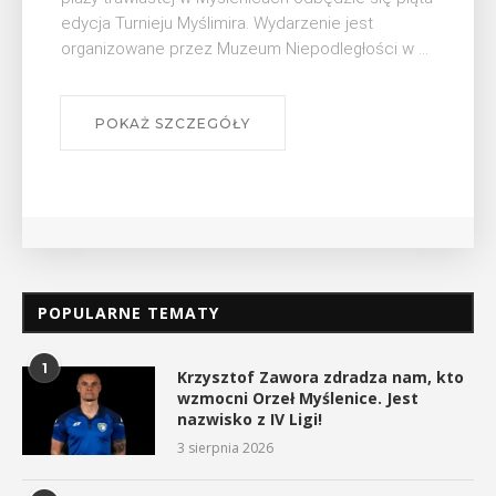
W środę 12 sierpnia o godz. 17 w Miejskiej
Bibliotece Publicznej w Myślenicach odbędzie się
 ...
wykład Mateusza Murzyna, przewodnika i prezesa
myślenickiego oddziału PTTK Lubomir. ...
POKAŻ SZCZEGÓŁY
POPULARNE TEMATY
1
Krzysztof Zawora zdradza nam, kto
wzmocni Orzeł Myślenice. Jest
nazwisko z IV Ligi!
3 sierpnia 2026