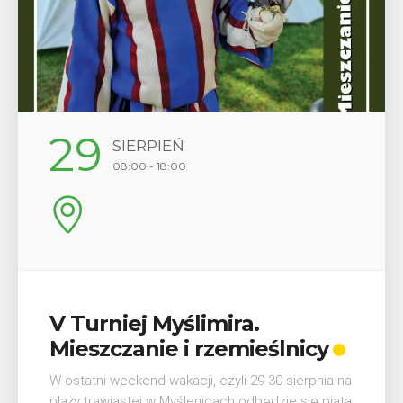
12
SIERPIEŃ
17:00
Wykład „Jak zdobyć
y
odznaki na myślenickich
szlakach?”
ia na
piąta