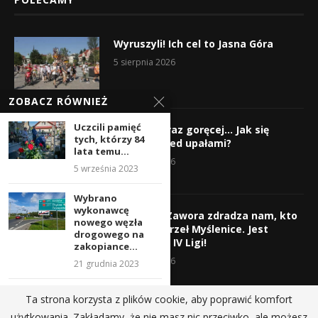
Wyruszyli! Ich cel to Jasna Góra
5 sierpnia 2026
ZOBACZ RÓWNIEŻ
Uczcili pamięć
Gorąco, coraz goręcej… Jak się
tych, którzy 84
chronić przed upałami?
lata temu...
4 sierpnia 2026
5 września 2023
Wybrano
wykonawcę
Krzysztof Zawora zdradza nam, kto
nowego węzła
wzmocni Orzeł Myślenice. Jest
drogowego na
nazwisko z IV Ligi!
zakopiance...
3 sierpnia 2026
21 grudnia 2023
Już dziś: Rynek
Ta strona korzysta z plików cookie, aby poprawić komfort
pełen dźwięków w
użytkowania. Zakładamy, że nie masz nic przeciwko, ale możesz
Myślenicach