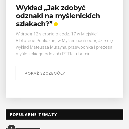
Wykład „Jak zdobyć
odznaki na myślenickich
szlakach?”
W środę 12 sierpnia o godz. 17 w Miejskiej
Bibliotece Publicznej w Myślenicach odbędzie się
wykład Mateusza Murzyna, przewodnika i prezesa
myślenickiego oddziału PTTK Lubomir. ...
POKAŻ SZCZEGÓŁY
POPULARNE TEMATY
1