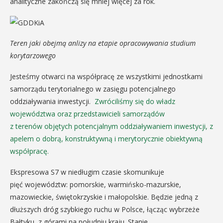
analityczne zakończą się mniej więcej za rok.
Teren jaki obejmą anlizy na etapie opracowywania studium
korytarzowego
Jesteśmy otwarci na współpracę ze wszystkimi jednostkami
samorządu terytorialnego w zasięgu potencjalnego
oddziaływania inwestycji.
Zwróciliśmy się do władz
województwa oraz przedstawicieli samorządów
z terenów objętych potencjalnym oddziaływaniem inwestycji, z
apelem o dobrą, konstruktywną i merytorycznie obiektywną
współpracę.
Ekspresowa S7 w niedługim czasie skomunikuje
pięć województw: pomorskie, warmińsko-mazurskie,
mazowieckie, świętokrzyskie i małopolskie. Będzie jedną z
dłuższych dróg szybkiego ruchu w Polsce, łącząc wybrzeże
Bałtyku, z górami na południu kraju. Stanie