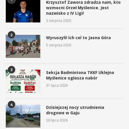
Krzysztof Zawora zdradza nam, kto
wzmocni Orzeł Myślenice. Jest
nazwisko z IV Ligi!
3 sierpnia 2026
2
Wyruszyli! Ich cel to Jasna Góra
5 sierpnia 2026
3
Sekcja Badmintona TKKF Uklejna
Myślenice ogłasza nabór
31 lipca 2026
4
Dzisiejszej nocy utrudnienia
drogowe w Gaju
29 lipca 2026