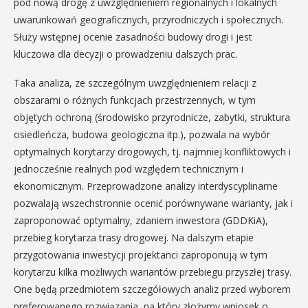
pod nową drogę z uwzględnieniem regionalnych i lokalnych
uwarunkowań geograficznych, przyrodniczych i społecznych.
Służy wstępnej ocenie zasadności budowy drogi i jest
kluczowa dla decyzji o prowadzeniu dalszych prac.
Taka analiza, ze szczególnym uwzględnieniem relacji z
obszarami o różnych funkcjach przestrzennych, w tym
objętych ochroną (środowisko przyrodnicze, zabytki, struktura
osiedleńcza, budowa geologiczna itp.), pozwala na wybór
optymalnych korytarzy drogowych, tj. najmniej konfliktowych i
jednocześnie realnych pod względem technicznym i
ekonomicznym. Przeprowadzone analizy interdyscyplinarne
pozwalają wszechstronnie ocenić porównywane warianty, jak i
zaproponować optymalny, zdaniem inwestora (GDDKiA),
przebieg korytarza trasy drogowej. Na dalszym etapie
przygotowania inwestycji projektanci zaproponują w tym
korytarzu kilka możliwych wariantów przebiegu przyszłej trasy.
One będą przedmiotem szczegółowych analiz przed wyborem
preferowanego rozwiązania, na który złożymy wniosek o