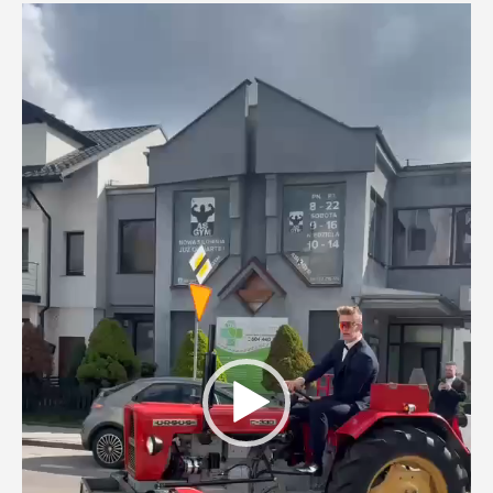
Odtwarzacz
video