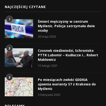
NAJCZĘŚCIEJ CZYTANE
1
Śmierć mężczyzny w centrum
Myślenic. Policja zatrzymała dwie
osoby
30 maja 2026
2
Czosnek niedźwiedzi, Schronisko
PTTK Lubomir – Kudłacze i… Robert
Makłowicz
15 lutego 2021
3
Po miesiącach zwłoki GDDKiA
ujawnia warianty S7 z Krakowa do
Myślenic
3 listopada 2025
POLECAMY