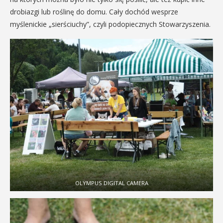
drobiazgi lub roślinę do domu. Cały dochód wesprze
myślenickie „sierściuchy”, czyli podopiecznych Stowarzyszenia.
OLYMPUS DIGITAL CAMERA