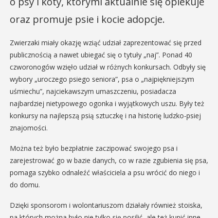
o psy i koty, którymi aktualnie się opiekuje
oraz promuje psie i kocie adopcje.
Zwierzaki miały okazję wziąć udział zaprezentować się przed
publicznością a nawet ubiegać się o tytuły „naj”. Ponad 40
czworonogów wzięło udział w różnych konkursach. Odbyły się
wybory „uroczego psiego seniora”, psa o „najpiękniejszym
uśmiechu”, najciekawszym umaszczeniu, posiadacza
najbardziej nietypowego ogonka i wyjątkowych uszu. Były też
konkursy na najlepszą psią sztuczkę i na historię ludzko-psiej
znajomości.
Można też było bezpłatnie zaczipować swojego psa i
zarejestrować go w bazie danych, co w razie zgubienia się psa,
pomaga szybko odnaleźć właściciela a psu wrócić do niego i
do domu.
Dzięki sponsorom i wolontariuszom działały również stoiska,
na których można było nie tylko się posilić, ale też kupić inne