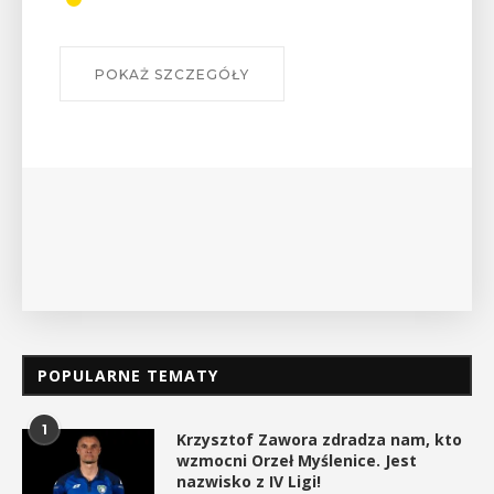
szlakach?”
W środę 12 sierpnia o godz. 17 w Miejskiej
Bibliotece Publicznej w Myślenicach odbędzie się
wykład Mateusza Murzyna, przewodnika i prezesa
myślenickiego oddziału PTTK Lubomir. ...
POKAŻ SZCZEGÓŁY
POPULARNE TEMATY
1
Krzysztof Zawora zdradza nam, kto
wzmocni Orzeł Myślenice. Jest
nazwisko z IV Ligi!