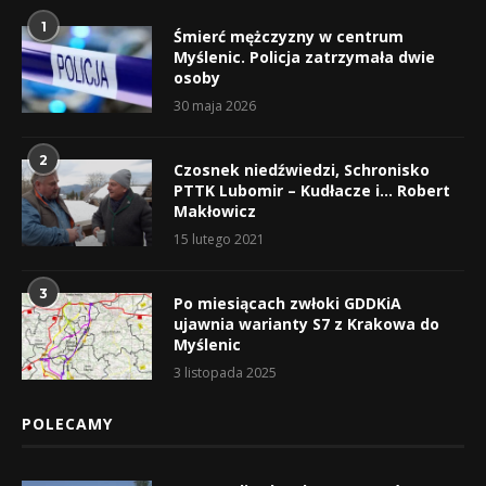
1
Śmierć mężczyzny w centrum
Myślenic. Policja zatrzymała dwie
osoby
30 maja 2026
2
Czosnek niedźwiedzi, Schronisko
PTTK Lubomir – Kudłacze i… Robert
Makłowicz
15 lutego 2021
3
Po miesiącach zwłoki GDDKiA
ujawnia warianty S7 z Krakowa do
Myślenic
3 listopada 2025
POLECAMY