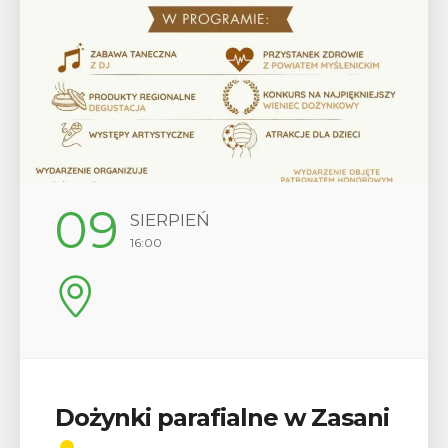
12
SIERPIEŃ
17:00
Wykład „Jak zdobyć
odznaki na myślenickich