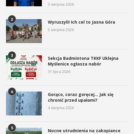
3 sierpnia 2026
2
Wyruszyli! Ich cel to Jasna Góra
5 sierpnia 2026
3
Sekcja Badmintona TKKF Uklejna
Myślenice ogłasza nabór
31 lipca 2026
4
Gorąco, coraz goręcej… Jak się
chronić przed upałami?
4 sierpnia 2026
5
Nocne utrudnienia na zakopiance