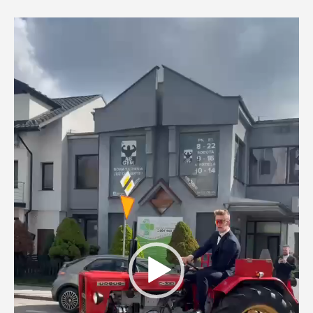
Odtwarzacz
video