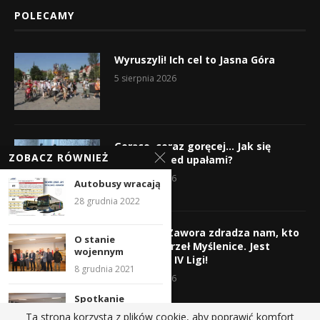
POLECAMY
Wyruszyli! Ich cel to Jasna Góra
5 sierpnia 2026
Gorąco, coraz goręcej… Jak się
ZOBACZ RÓWNIEŻ
chronić przed upałami?
4 sierpnia 2026
Autobusy wracają
28 grudnia 2022
Krzysztof Zawora zdradza nam, kto
O stanie
wzmocni Orzeł Myślenice. Jest
wojennym
nazwisko z IV Ligi!
8 grudnia 2021
3 sierpnia 2026
Spotkanie
przedsiębiorców
Ta strona korzysta z plików cookie, aby poprawić komfort