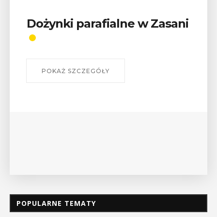
Wykład „Jak zdobyć
odznaki na myślenickich
szlakach?”
W środę 12 sierpnia o godz. 17 w Miejskiej
Bibliotece Publicznej w Myślenicach odbędzie się
wykład Mateusza Murzyna, przewodnika i prezesa
myślenickiego oddziału PTTK Lubomir. ...
POKAŻ SZCZEGÓŁY
POPULARNE TEMATY