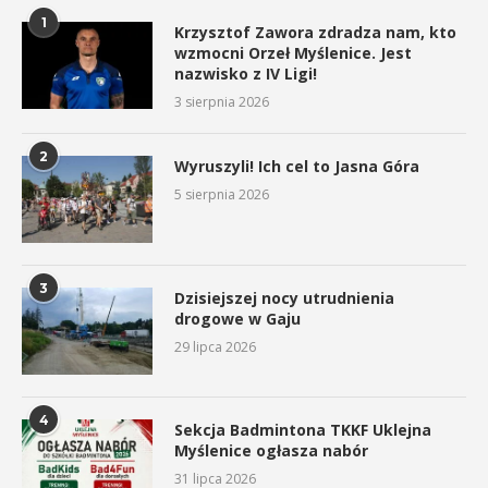
1
Krzysztof Zawora zdradza nam, kto
wzmocni Orzeł Myślenice. Jest
nazwisko z IV Ligi!
3 sierpnia 2026
2
Wyruszyli! Ich cel to Jasna Góra
5 sierpnia 2026
3
Dzisiejszej nocy utrudnienia
drogowe w Gaju
29 lipca 2026
4
Sekcja Badmintona TKKF Uklejna
Myślenice ogłasza nabór
31 lipca 2026