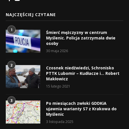
NAJCZĘŚCIEJ CZYTANE
1
Śmierć mężczyzny w centrum
Myślenic. Policja zatrzymała dwie
osoby
30 maja 2026
2
Czosnek niedźwiedzi, Schronisko
PTTK Lubomir – Kudłacze i… Robert
Makłowicz
15 lutego 2021
3
Po miesiącach zwłoki GDDKiA
ujawnia warianty S7 z Krakowa do
Myślenic
3 listopada 2025