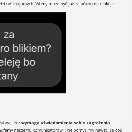
iedzi od znajomych. Wtedy może być już za późno na reakcje.
06
MAJ
17:00
ia
Promocja XXVII
ób z
tomu rocznika
rawnością
„Małopolska.
ną
Regiony –
regionalizmy –
Osób z
małe ojczyny”
ektualną,
 Myślenicach
W środę 6 maja o godz. 17 w Miejskiej
 od Przejazdu
Bibliotece Publicznej w Myślenicach
 tego
odbędzie się promocja XXVII tomu
ie koło ...
łatwa, lecz
wymaga uświadomienia sobie zagrożenia.
rocznika "Małopolska. Regiony -
i zaufamy naszemu komunikatorowi i nie pomyślimy nawet, że coś