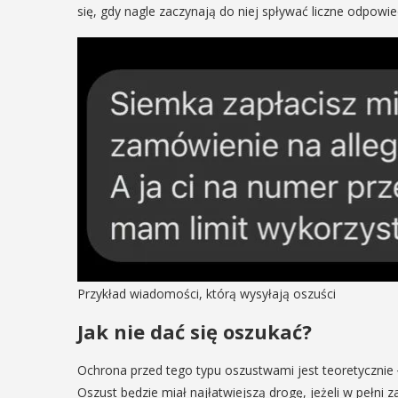
się, gdy nagle zaczynają do niej spływać liczne odpow
05
MAJ
12:00
EŃ
:00
Obchody Dn
Godności Os
rniej
Niepełnosp
imira.
Intelektual
zczanie i
ieślnicy
Obchody Dnia Godności 
Niepełnosprawnością Intel
Przykład wiadomości, którą wysyłają oszuści
 weekend wakacji, czyli 29-30
który przypada 5 maja, w
w Myślenicach odbędzie się
rozpoczną się tradycyjnie
Jak nie dać się oszukać?
ja Turnieju Myślimira.
Godności. Organizatorom
ie organizowane przez
wydarzenia, czyli myślenick
Ochrona przed tego typu oszustwami jest teoretycznie 
iepodległości w Myślenicach
Oszust będzie miał najłatwiejszą drogę, jeżeli w pełn