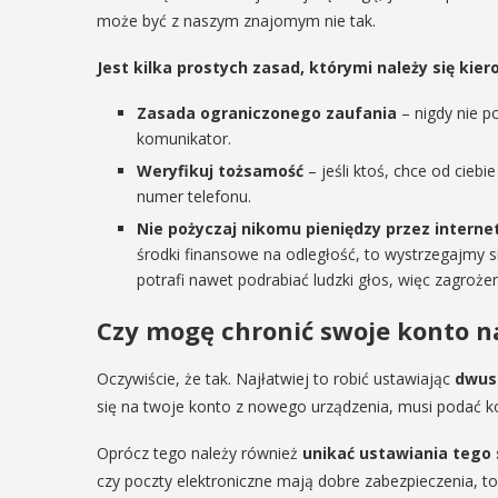
ię na ...
może być z naszym znajomym nie tak.
POKAŻ SZCZEGÓŁY
Jest kilka prostych zasad, którymi należy się kier
AŻ SZCZEGÓŁY
Zasada ograniczonego zaufania
– nigdy nie 
komunikator.
Weryfikuj tożsamość
– jeśli ktoś, chce od ciebi
numer telefonu.
Nie pożyczaj nikomu pieniędzy przez interne
środki finansowe na odległość, to wystrzegajmy się
potrafi nawet podrabiać ludzki głos, więc zagrożen
Czy mogę chronić swoje konto n
Oczywiście, że tak. Najłatwiej to robić ustawiając
dwus
się na twoje konto z nowego urządzenia, musi podać k
Oprócz tego należy również
unikać ustawiania tego 
czy poczty elektroniczne mają dobre zabezpieczenia, to 