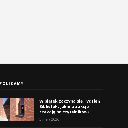
Podsumowania, wybory i
projektów z zakresu
spojrzenie...
bezpieczeństwa w OSP..
25 stycznia 2026
13 stycznia 2026
POLECAMY
W piątek zaczyna się Tydzień
Bibliotek. Jakie atrakcje
czekają na czytelników?
5 maja 2026