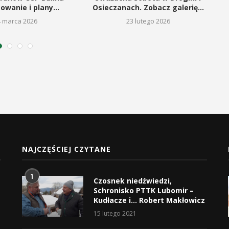
wanie i plany...
Osieczanach. Zobacz galerię...
4 marca 2026
23 lutego 2026
NAJCZĘŚCIEJ CZYTANE
1
Czosnek niedźwiedzi,
Schronisko PTTK Lubomir –
Kudłacze i… Robert Makłowicz
15 lutego 2021