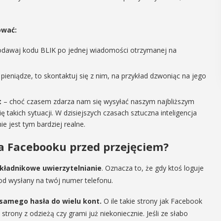
regionalizmy - małe ...
ować:
POKAŻ SZCZEGÓŁY
podawaj kodu BLIK po jednej wiadomości otrzymanej na
e pieniądze, to skontaktuj się z nim, na przykład dzwoniąc na jego
t
– choć czasem zdarza nam się wysyłać naszym najbliższym
 takich sytuacji. W dzisiejszych czasach sztuczna inteligencja
ie jest tym bardziej realne.
a Facebooku przed przejęciem?
kładnikowe uwierzytelnianie
. Oznacza to, że gdy ktoś loguje
od wysłany na twój numer telefonu.
samego hasła do wielu kont.
O ile takie strony jak Facebook
strony z odzieżą czy grami już niekoniecznie. Jeśli ze słabo