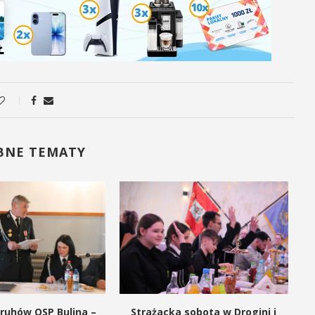
BNE TEMATY
ruhów OSP Bulina –
Strażacka sobota w Drogini i
S