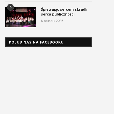
6
Śpiewając sercem skradli
serca publiczności
8 kwietnia 2026
POLUB NAS NA FACEBOOKU
trażacka niedziela w Borzęcie.
Podsumowanie realizacj