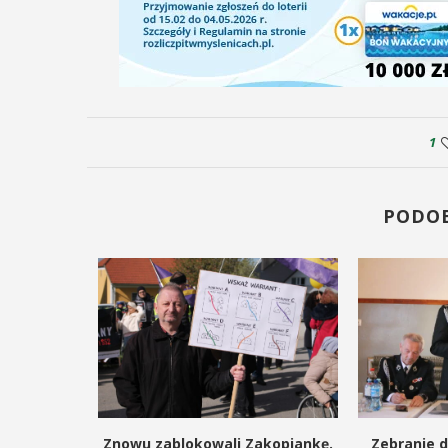
1
PODO
ślenicach –
Znowu zablokowali Zakopiankę.
Zebranie d