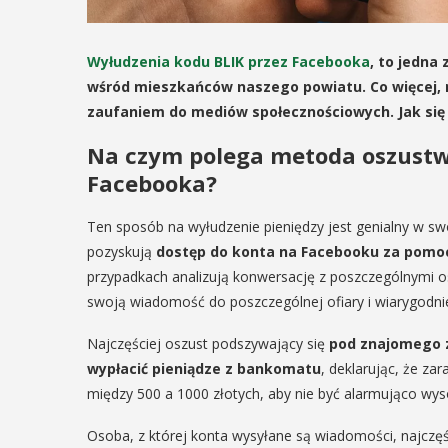
Wyłudzenia kodu BLIK przez Facebooka
, to jedna
wśród mieszkańców naszego powiatu. Co więcej, n
zaufaniem do mediów społecznościowych. Jak się p
Na czym polega metoda oszustwa
Facebooka?
Ten sposób na wyłudzenie pieniędzy jest genialny w swo
pozyskują
dostęp do konta na Facebooku za pomoc
przypadkach analizują konwersację z poszczególnymi o
swoją wiadomość do poszczególnej ofiary i wiarygodnie
Najczęściej oszust podszywający się
pod znajomego z
wypłacić pieniądze z bankomatu
, deklarując, że za
między 500 a 1000 złotych, aby nie być alarmująco wys
Osoba, z której konta wysyłane są wiadomości, najczęśc