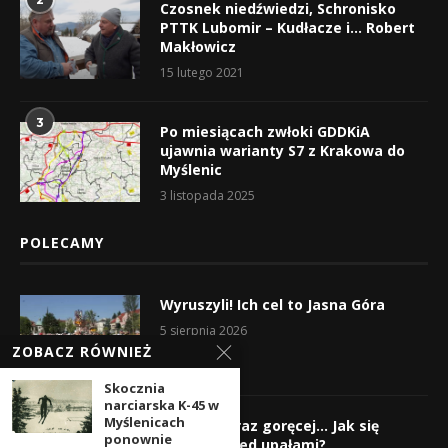
Czosnek niedźwiedzi, Schronisko
PTTK Lubomir – Kudłacze i… Robert
Makłowicz
15 lutego 2021
3
Po miesiącach zwłoki GDDKiA
ujawnia warianty S7 z Krakowa do
Myślenic
3 listopada 2025
POLECAMY
Wyruszyli! Ich cel to Jasna Góra
5 sierpnia 2026
ZOBACZ RÓWNIEŻ
Skocznia
narciarska K-45 w
Myślenicach
Gorąco, coraz goręcej… Jak się
ponownie
chronić przed upałami?