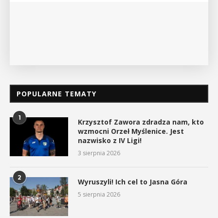
POKAŻ SZCZEGÓŁY
POPULARNE TEMATY
1
Krzysztof Zawora zdradza nam, kto
wzmocni Orzeł Myślenice. Jest
nazwisko z IV Ligi!
3 sierpnia 2026
2
Wyruszyli! Ich cel to Jasna Góra
5 sierpnia 2026