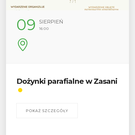
12
SIERPIEŃ
17:00
Wykład „Jak zdobyć
odznaki na myślenickich
szlakach?”
W środę 12 sierpnia o godz. 17 w Miejskiej
Bibliotece Publicznej w Myślenicach odbędzie się
wykład Mateusza Murzyna, przewodnika i prezesa
myślenickiego oddziału PTTK Lubomir. ...