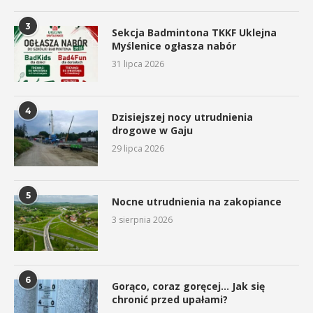
3
Sekcja Badmintona TKKF Uklejna
Myślenice ogłasza nabór
31 lipca 2026
4
Dzisiejszej nocy utrudnienia
drogowe w Gaju
29 lipca 2026
5
Nocne utrudnienia na zakopiance
3 sierpnia 2026
6
Gorąco, coraz goręcej… Jak się
chronić przed upałami?