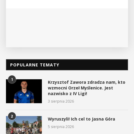
myślenickiego oddziału PTTK Lubomir. ...
POKAŻ SZCZEGÓŁY
POPULARNE TEMATY
1
Krzysztof Zawora zdradza nam, kto
wzmocni Orzeł Myślenice. Jest
nazwisko z IV Ligi!
3 sierpnia 2026
2
Wyruszyli! Ich cel to Jasna Góra
5 sierpnia 2026