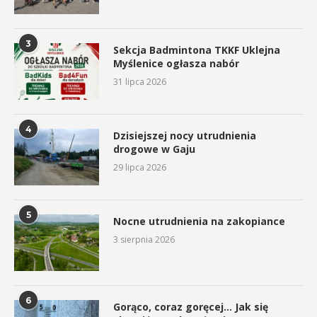
3
Sekcja Badmintona TKKF Uklejna
Myślenice ogłasza nabór
31 lipca 2026
4
Dzisiejszej nocy utrudnienia
drogowe w Gaju
29 lipca 2026
5
Nocne utrudnienia na zakopiance
3 sierpnia 2026
6
Gorąco, coraz goręcej… Jak się