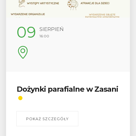
12
SIERPIEŃ
17:00
Wykład „Jak zdobyć
odznaki na myślenickich
szlakach?”
W środę 12 sierpnia o godz. 17 w Miejskiej
Bibliotece Publicznej w Myślenicach odbędzie się
wykład Mateusza Murzyna, przewodnika i prezesa