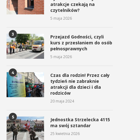
atrakcje czekają na
czytelników?
5 maja 2026
3
Przejazd Godności, czyli
kurs z przesłaniem do osób
pełnosprawnych
5 maja 2026
4
Czas dla rodzin! Przez cały
tydzień nie zabraknie
atrakcji dla dzieci i dla
rodziców
20 maja 2024
5
Jednostka Strzelecka 4115
ma swój sztandar
25 kwietnia 2026