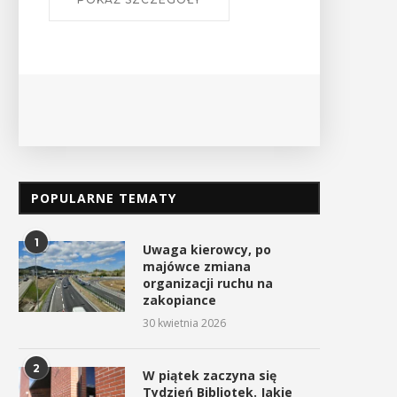
Ośro
POPULARNE TEMATY
1
Uwaga kierowcy, po
majówce zmiana
organizacji ruchu na
zakopiance
30 kwietnia 2026
2
W piątek zaczyna się
Tydzień Bibliotek. Jakie