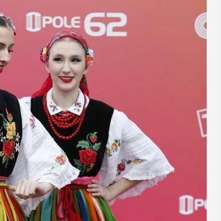
14
CZERWIEC
Cały dzień
XXVII
nika
„Oddaj krew-
ka.
Uratuj życie”
W niedzielę 14 czerwca na plaży
zmy –
trawiastej na myślenickim Zarabiu
odbędzie się druga edycja wydarzeni
yny”
"Oddaj krew-Uratuj życie" łączące akcj
krwiodawstwa ze zlotem samochodó
. 17 w Miejskiej
pożarniczych. Organizatorami ...
 w Myślenicach
a XXVII tomu
Regiony -
POKAŻ SZCZEGÓŁY