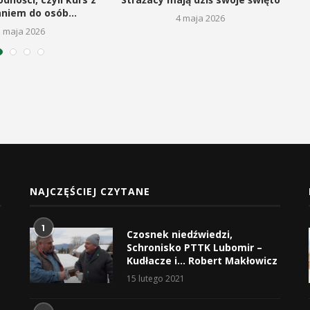
aniem do osób...
4 maja 2026
5 maja 2026
NAJCZĘŚCIEJ CZYTANE
1
Czosnek niedźwiedzi,
Schronisko PTTK Lubomir –
Kudłacze i… Robert Makłowicz
15 lutego 2021