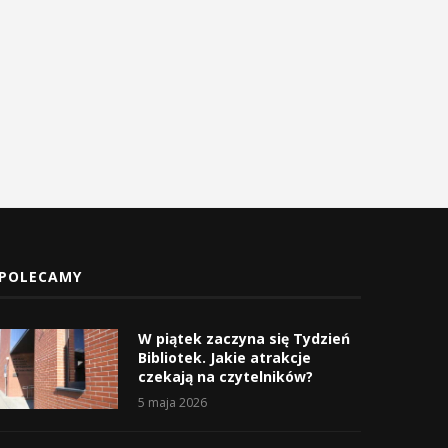
Konstytucji 3 Maja w
Matki Bożej Pani Myślenickie
Myślenicach
2 maja 2026
3 maja 2026
POLECAMY
W piątek zaczyna się Tydzień
Bibliotek. Jakie atrakcje
czekają na czytelników?
5 maja 2026