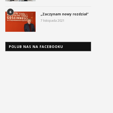
6
„Zaczynam nowy rozdział”
7 listopada 2021
POLUB NAS NA FACEBOOKU
Uroczyste obchody Święta
Procesja z Cudownym Obr