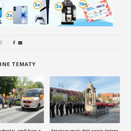
BNE TEMATY
dności, czyli kurs z
Strażacy mają dziś swoje święto