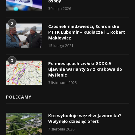
osoby
30 maja 2026
2
Czosnek niedźwiedzi, Schronisko
PTTK Lubomir – Kudłacze i… Robert
Makłowicz
15 lutego 2021
3
Po miesiącach zwłoki GDDKiA
ujawnia warianty S7 z Krakowa do
Myślenic
3 listopada 2025
POLECAMY
Kto wybuduje węzeł w Jaworniku?
Wpłynęło dziesięć ofert
7 sierpnia 2026