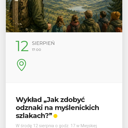
29
SIERPIEŃ
08:00 - 18:00
V Turniej Myślimira.
Mieszczanie i rzemieślnicy
W ostatni weekend wakacji, czyli 29-30 sierpnia w
Myślenicach odbędzie się piąta edycja Turnieju