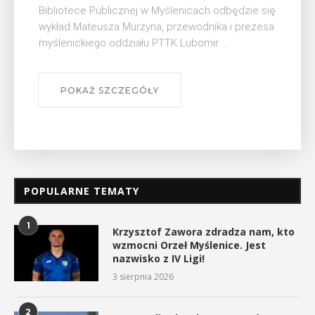
Myślimira. Wydarzenie organizowane przez
Muzeum Niepodległości w Myślenicach odbędzie
się na ...
POKAŻ SZCZEGÓŁY
POPULARNE TEMATY
1
Krzysztof Zawora zdradza nam, kto
wzmocni Orzeł Myślenice. Jest
nazwisko z IV Ligi!
3 sierpnia 2026
2