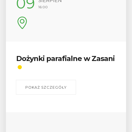
12
SIERPIEŃ
17:00
Wykład „Jak zdobyć
odznaki na myślenickich
szlakach?”
W środę 12 sierpnia o godz. 17 w Miejskiej
Bibliotece Publicznej w Myślenicach odbędzie się
wykład Mateusza Murzyna, przewodnika i prezesa
myślenickiego oddziału PTTK Lubomir. ...
POKAŻ SZCZEGÓŁY