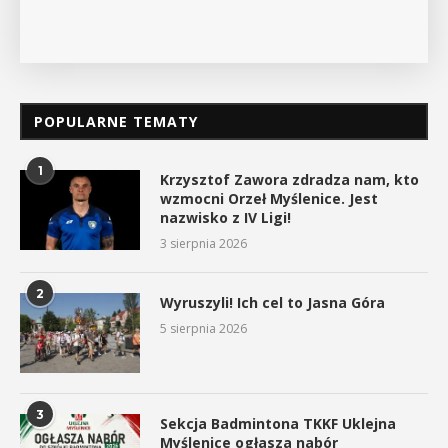
POPULARNE TEMATY
1
Krzysztof Zawora zdradza nam, kto
wzmocni Orzeł Myślenice. Jest
nazwisko z IV Ligi!
3 sierpnia 2026
2
Wyruszyli! Ich cel to Jasna Góra
5 sierpnia 2026
3
Sekcja Badmintona TKKF Uklejna
Myślenice ogłasza nabór