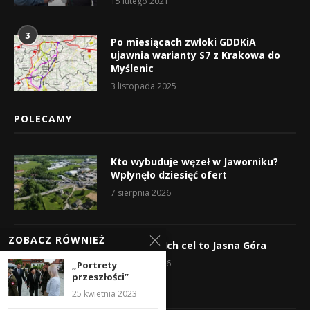
15 lutego 2021
3
Po miesiącach zwłoki GDDKiA
ujawnia warianty S7 z Krakowa do
Myślenic
3 listopada 2025
POLECAMY
Kto wybuduje węzeł w Jaworniku?
Wpłynęło dziesięć ofert
7 sierpnia 2026
ZOBACZ RÓWNIEŻ
Wyruszyli! Ich cel to Jasna Góra
5 sierpnia 2026
„Portrety
przeszłości”
25 kwietnia 2023