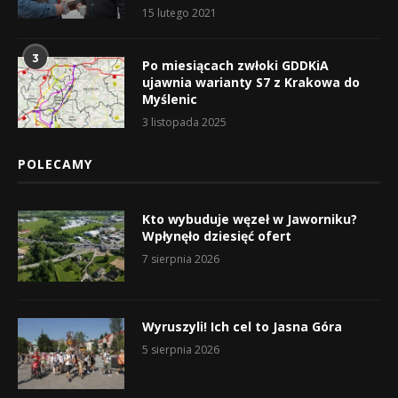
15 lutego 2021
3
Po miesiącach zwłoki GDDKiA
ujawnia warianty S7 z Krakowa do
Myślenic
3 listopada 2025
POLECAMY
Kto wybuduje węzeł w Jaworniku?
Wpłynęło dziesięć ofert
7 sierpnia 2026
Wyruszyli! Ich cel to Jasna Góra
5 sierpnia 2026