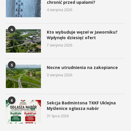
chronić przed upałami?
4 sierpnia 2026
4
Kto wybuduje węzeł w Jaworniku?
Wpłynęło dziesięć ofert
7 sierpnia 2026
5
Nocne utrudnienia na zakopiance
3 sierpnia 2026
6
Sekcja Badmintona TKKF Uklejna
Myślenice ogłasza nabór
31 lipca 2026