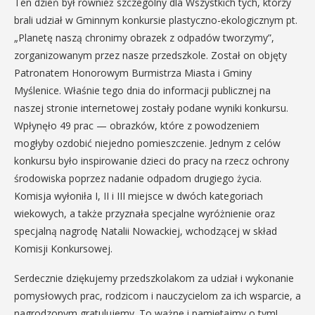
Ten dzień był również szczególny dla Wszystkich tych, którzy
brali udział w Gminnym konkursie plastyczno-ekologicznym pt.
„Planetę naszą chronimy obrazek z odpadów tworzymy”,
zorganizowanym przez nasze przedszkole. Został on objęty
Patronatem Honorowym Burmistrza Miasta i Gminy
Myślenice. Właśnie tego dnia do informacji publicznej na
naszej stronie internetowej zostały podane wyniki konkursu.
Wpłynęło 49 prac — obrazków, które z powodzeniem
mogłyby ozdobić niejedno pomieszczenie. Jednym z celów
konkursu było inspirowanie dzieci do pracy na rzecz ochrony
środowiska poprzez nadanie odpadom drugiego życia.
Komisja wyłoniła I, II i III miejsce w dwóch kategoriach
wiekowych, a także przyznała specjalne wyróżnienie oraz
specjalną nagrodę Natalii Nowackiej, wchodzącej w skład
Komisji Konkursowej.
Serdecznie dziękujemy przedszkolakom za udział i wykonanie
pomysłowych prac, rodzicom i nauczycielom za ich wsparcie, a
nagrodzonym gratulujemy. To ważne i pamiętajmy o tym!