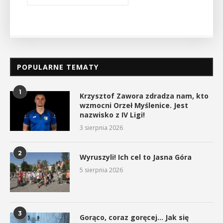
POPULARNE TEMATY
1
Krzysztof Zawora zdradza nam, kto
wzmocni Orzeł Myślenice. Jest
nazwisko z IV Ligi!
3 sierpnia 2026
2
Wyruszyli! Ich cel to Jasna Góra
5 sierpnia 2026
3
Gorąco, coraz goręcej… Jak się