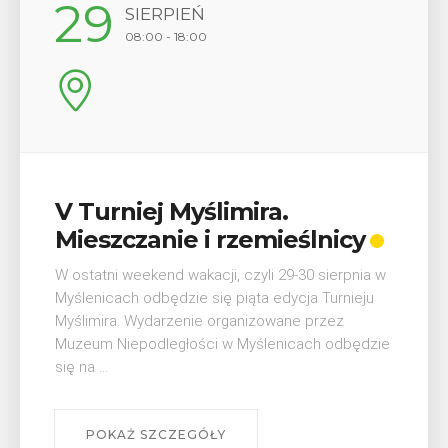
12
SIERPIEŃ
17:00
.
Wykład „Jak zdobyć
ieślnicy
odznaki na myślenick
szlakach?”
29-30 sierpnia w
dycja Turnieju
W środę 12 sierpnia o godz. 17 w Miejs
wane przez
Bibliotece Publicznej w Myślenicach o
nicach odbędzie
wykład Mateusza Murzyna, przewodnika
myślenickiego oddziału PTTK Lubomir. .
POKAŻ SZCZEGÓŁY