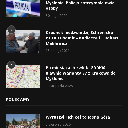
Myślenic. Policja zatrzymała dwie
osoby
30 maja 2026
2
Czosnek niedźwiedzi, Schronisko
PTTK Lubomir – Kudłacze i… Robert
Makłowicz
15 lutego 2021
3
Po miesiącach zwłoki GDDKiA
ujawnia warianty S7 z Krakowa do
Myślenic
3 listopada 2025
POLECAMY
Wyruszyli! Ich cel to Jasna Góra
5 sierpnia 2026