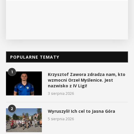
POKAŻ SZCZEGÓŁY
POPULARNE TEMATY
1
Krzysztof Zawora zdradza nam, kto
wzmocni Orzeł Myślenice. Jest
nazwisko z IV Ligi!
3 sierpnia 2026
2
Wyruszyli! Ich cel to Jasna Góra
5 sierpnia 2026