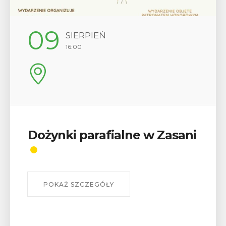
12
SIERPIEŃ
17:00
Wykład „Jak zdobyć
odznaki na myślenickich
szlakach?”
W środę 12 sierpnia o godz. 17 w Miejskiej
Bibliotece Publicznej w Myślenicach odbędzie się
wykład Mateusza Murzyna, przewodnika i prezesa
myślenickiego oddziału PTTK Lubomir. ...