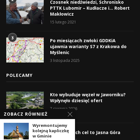
Czosnek niedźwiedzi, Schronisko
PTTK Lubomir – Kudłacze i… Robert
Makłowicz
15 lutego 2021
3
Po miesiącach zwłoki GDDKiA
ujawnia warianty S7 z Krakowa do
Myślenic
3 listopada 2025
POLECAMY
Kto wybuduje węzeł w Jaworniku?
Wpłynęło dziesięć ofert
7 sierpnia 2026
ZOBACZ RÓWNIEŻ
Wyremontujemy
kolejną kapliczkę
Wyruszyli! Ich cel to Jasna Góra
w Gminie