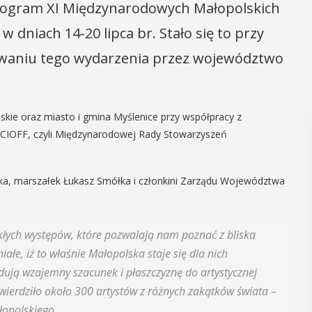
rogram XI Międzynarodowych Małopolskich
 dniach 14-20 lipca br. Stało się to przy
owaniu tego wydarzenia przez województwo
kie oraz miasto i gmina Myślenice przy współpracy z
ji CIOFF, czyli Międzynarodowej Rady Stowarzyszeń
tka, marszałek Łukasz Smółka i członkini Zarządu Województwa
łych występów, które pozwalają nam poznać z bliska
ałe, iż to właśnie Małopolska staje się dla nich
dują wzajemny szacunek i płaszczyznę do artystycznej
twierdziło około 300 artystów z różnych zakątków świata –
opolskiego.