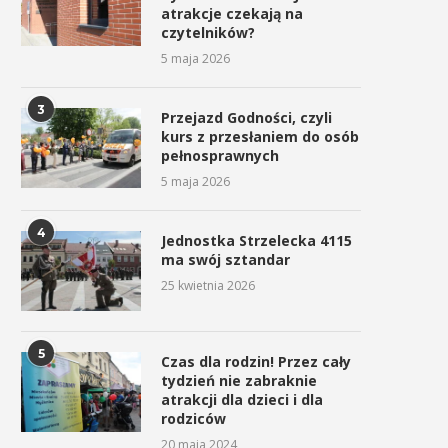
atrakcje czekają na
czytelników?
5 maja 2026
3
Przejazd Godności, czyli
kurs z przesłaniem do osób
pełnosprawnych
5 maja 2026
4
Jednostka Strzelecka 4115
ma swój sztandar
25 kwietnia 2026
5
Czas dla rodzin! Przez cały
tydzień nie zabraknie
atrakcji dla dzieci i dla
rodziców
20 maja 2024