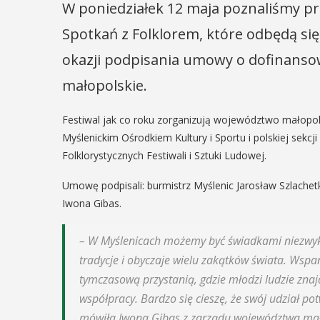
W poniedziałek 12 maja poznaliśmy p
Spotkań z Folklorem, które odbędą się w
okazji podpisania umowy o dofinans
małopolskie.
Festiwal jak co roku zorganizują województwo małopols
Myślenickim Ośrodkiem Kultury i Sportu i polskiej sekc
Folklorystycznych Festiwali i Sztuki Ludowej.
Umowę podpisali: burmistrz Myślenic Jarosław Szlache
Iwona Gibas.
– W Myślenicach możemy być świadkami niezwyk
tradycje i obyczaje wielu zakątków świata. Wspani
tymczasową przystanią, gdzie młodzi ludzie znaj
współpracy. Bardzo się cieszę, że swój udział po
mówiła Iwona Gibas z zarządu województwa mał