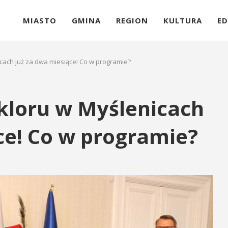
MIASTO
GMINA
REGION
KULTURA
ED
icach już za dwa miesiące! Co w programie?
lkloru w Myślenicach
ce! Co w programie?