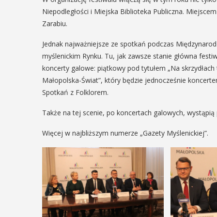
ię na ...
Niepodległości i Miejska Biblioteka Publiczna. Miejscem
Zarabiu.
AŻ SZCZEGÓŁY
Jednak najważniejsze ze spotkań podczas Międzynarod
myślenickim Rynku. Tu, jak zawsze stanie główna festiw
koncerty galowe: piątkowy pod tytułem „Na skrzydłach tr
Małopolska-Świat”, który będzie jednocześnie koncert
Spotkań z Folklorem.
Także na tej scenie, po koncertach galowych, wystąpią 
Więcej w najbliższym numerze „Gazety Myślenickiej”.