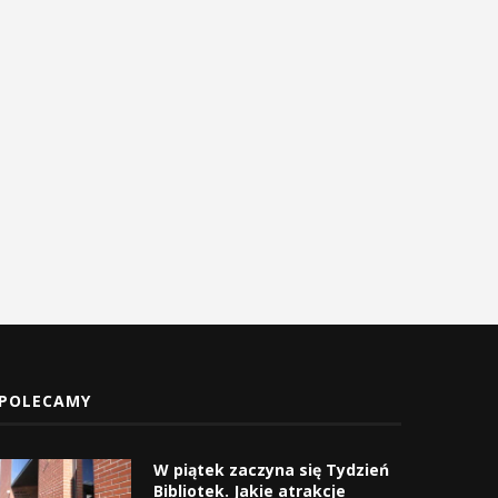
Uroczyste obchody Święta
Procesja z Cudownym Obr
Konstytucji 3 Maja w
Matki Bożej Pani Myślenickie
Myślenicach
2 maja 2026
3 maja 2026
POLECAMY
W piątek zaczyna się Tydzień
Bibliotek. Jakie atrakcje