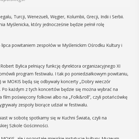
27
alu, Turcji, Wenezueli, Węgier, Kolumbii, Grecji, Indii i Serbii.
ia Myślenicka, który jednocześnie będzie pełnił rolę
CZERWIEC
Cały dzień
14 lipca powitaniem zespołów w Myślenickim Ośrodku Kultury i
-
Myślenice 3×3
 Robert Bylica pełniący funkcję dyrektora organizacyjnego XI
”
Basket
ówili program festiwalu. I tak po poniedziałkowym powitaniu,
pca) w MOKIS będą się odbywały koncerty „Dobry wieczór
a plaży
W sobotę 27 czerwca na myślenickim
a. Po każdym z tych koncertów będzie się można wybrać na
 Zarabiu
Zarabiu odbędą się koszykarskie
a wydarzenia
zawody 3x3 Basket. Rozgrywany nad
 film poświęcony folkowi albo na „Folk&roll”, czyli potańcówkę
 łączące akcję
myślenickim jazem turniej ma długą i
grywały zespoły biorące udział w festiwalu.
 samochodów
bogatą historię, która sięga roku ...
iast w sobotę spotkamy się w Kuchni Świata, czyli na
mi ...
kiej Szkole Gościnności.
POKAŻ SZCZEGÓŁY
 MOKiS, ale i pozostałe miejskie instytucje kultury: Muzeum