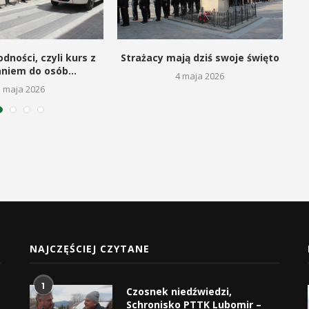
dności, czyli kurs z
Strażacy mają dziś swoje święto
aniem do osób...
4 maja 2026
5 maja 2026
NAJCZĘŚCIEJ CZYTANE
1
Czosnek niedźwiedzi,
Schronisko PTTK Lubomir –