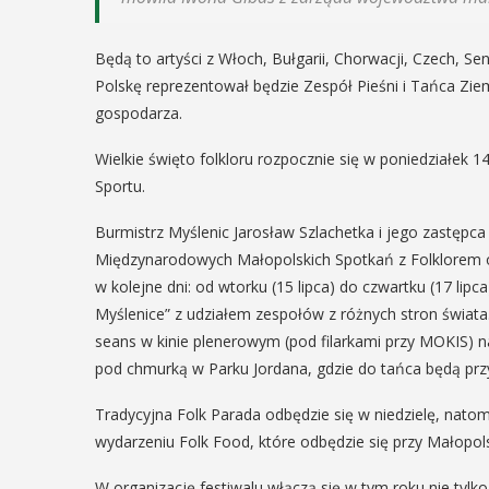
14
Będą to artyści z Włoch, Bułgarii, Chorwacji, Czech, Seneg
Polskę reprezentował będzie Zespół Pieśni i Tańca Ziem
EŃ
CZERWIEC
gospodarza.
:00
Cały dzień
Wielkie święto folkloru rozpocznie się w poniedziałek 
Sportu.
rniej
„Oddaj krew
Burmistrz Myślenic Jarosław Szlachetka i jego zastępca
imira.
Uratuj życie
Międzynarodowych Małopolskich Spotkań z Folklorem om
zczanie i
w kolejne dni: od wtorku (15 lipca) do czwartku (17 li
W niedzielę 14 czerwca n
ieślnicy
Myślenice” z udziałem zespołów z różnych stron świat
trawiastej na myślenickim
odbędzie się druga edycj
seans w kinie plenerowym (pod filarkami przy MOKIS) na
 weekend wakacji, czyli 29-30
"Oddaj krew-Uratuj życie"
pod chmurką w Parku Jordana, gdzie do tańca będą przy
w Myślenicach odbędzie się
krwiodawstwa ze zlotem
Tradycyjna Folk Parada odbędzie się w niedzielę, natom
ja Turnieju Myślimira.
pożarniczych. Organizatora
ie organizowane przez
wydarzeniu Folk Food, które odbędzie się przy Małopols
iepodległości w Myślenicach
W organizację festiwalu włączą się w tym roku nie tylko
POKAŻ SZCZEGÓŁY