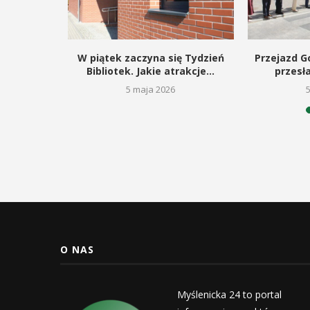
kie dla
W piątek zaczyna się Tydzień
Przejazd Go
gą budowę
Bibliotek. Jakie atrakcje...
przesł
5 maja 2026
26
O NAS
Myślenicka 24 to portal