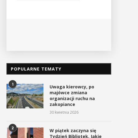
odbędzie
Ośrodek Kultury i Sportu oraz Urząd ...
PO
POKAŻ SZCZEGÓŁY
POPULARNE TEMATY
1
Uwaga kierowcy, po
majówce zmiana
organizacji ruchu na
zakopiance
30 kwietnia 2026
2
W piątek zaczyna się
Tydzień Bibliotek. Jakie