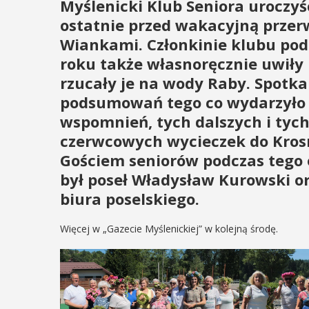
Myślenicki Klub Seniora uroczyś
ostatnie przed wakacyjną przer
Wiankami. Członkinie klubu podt
roku także własnoręcznie uwiły 
rzucały je na wody Raby. Spotkan
podsumowań tego co wydarzyło s
wspomnień, tych dalszych i tych
czerwcowych wycieczek do Krosna
Gościem seniorów podczas tego 
był poseł Władysław Kurowski or
biura poselskiego.
Więcej w „Gazecie Myślenickiej” w kolejną środę.