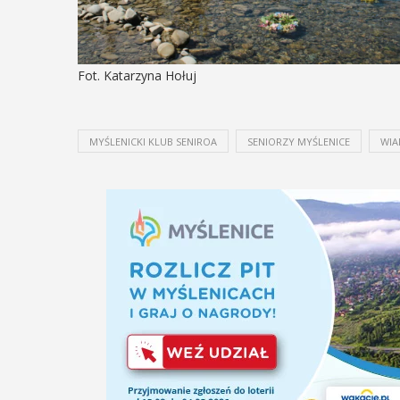
ię na ...
POKAŻ SZCZEGÓŁY
AŻ SZCZEGÓŁY
Fot. Katarzyna Hołuj
MYŚLENICKI KLUB SENIROA
SENIORZY MYŚLENICE
WIA