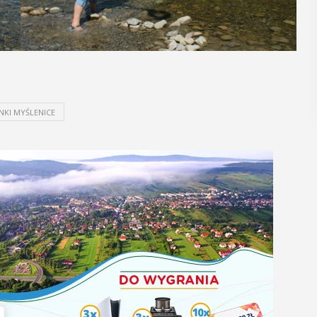
regionalizmy - małe ...
POKAŻ SZCZEGÓŁY
NKI MYŚLENICE