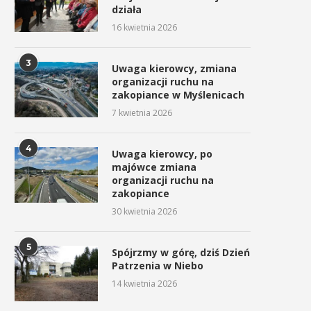
działa
16 kwietnia 2026
3
Uwaga kierowcy, zmiana
organizacji ruchu na
zakopiance w Myślenicach
7 kwietnia 2026
4
Uwaga kierowcy, po
majówce zmiana
organizacji ruchu na
zakopiance
30 kwietnia 2026
5
Spójrzmy w górę, dziś Dzień
Patrzenia w Niebo
14 kwietnia 2026
Uroczyste obchody Święta
Procesja z Cudownym Obr
Konstytucji 3 Maja w
Matki Bożej Pani Myślenickie