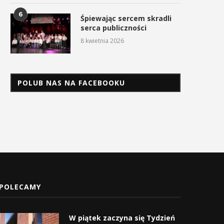
Myślenicach
2 maja 2026
6
Śpiewając sercem skradli
3 maja 2026
serca publiczności
8 kwietnia 2026
POLUB NAS NA FACEBOOKU
POLECAMY
W piątek zaczyna się Tydzień