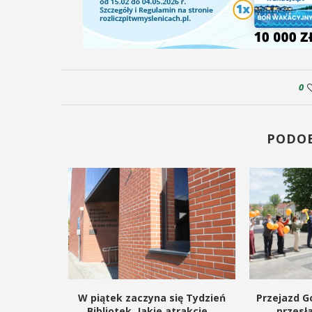
0
PODO
kie dla
W piątek zaczyna się Tydzień
Przejazd Go
gą budowę
Bibliotek. Jakie atrakcje...
przesł