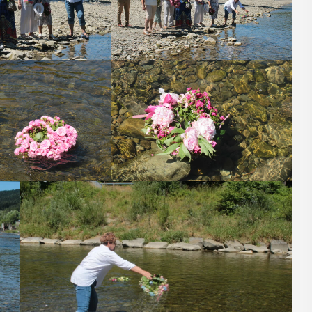
06
MAJ
17:00
ia
Promocja XXVII
ób z
tomu rocznika
rawnością
„Małopolska.
ną
Regiony –
regionalizmy –
Osób z
małe ojczyny”
ektualną,
 Myślenicach
W środę 6 maja o godz. 17 w Miejskiej
 od Przejazdu
Bibliotece Publicznej w Myślenicach
 tego
odbędzie się promocja XXVII tomu
ie koło ...
rocznika "Małopolska. Regiony -