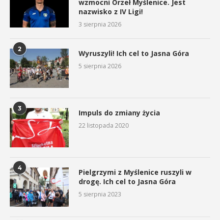
wzmocni Orzeł Myślenice. Jest
nazwisko z IV Ligi!
3 sierpnia 2026
2
Wyruszyli! Ich cel to Jasna Góra
5 sierpnia 2026
3
Impuls do zmiany życia
22 listopada 2020
4
Pielgrzymi z Myślenice ruszyli w
drogę. Ich cel to Jasna Góra
5 sierpnia 2023