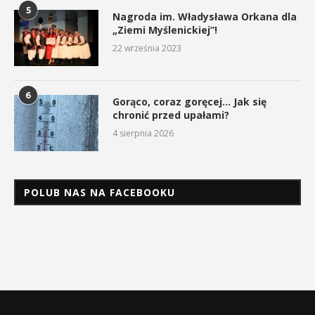
5
Nagroda im. Władysława Orkana dla
„Ziemi Myślenickiej”!
22 września 2023
6
Gorąco, coraz goręcej… Jak się
chronić przed upałami?
4 sierpnia 2026
POLUB NAS NA FACEBOOKU