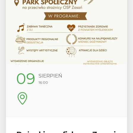
12
SIERPIEŃ
17:00