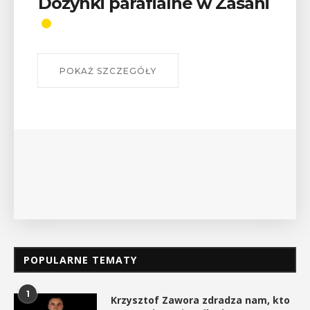
Wykład „Jak zdobyć
odznaki na myślenickich
szlakach?”
W środę 12 sierpnia o godz. 17 w Miejskiej
Bibliotece Publicznej w Myślenicach odbędzie się
wykład Mateusza Murzyna, przewodnika i prezesa
myślenickiego oddziału PTTK Lubomir. ...
POKAŻ SZCZEGÓŁY
POPULARNE TEMATY
1
Krzysztof Zawora zdradza nam, kto