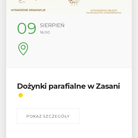
12
SIERPIEŃ
17:00
 w Zasani
Wykład „Jak zdobyć
odznaki na myślenick
szlakach?”
W środę 12 sierpnia o godz. 17 w Miejs
Bibliotece Publicznej w Myślenicach o
wykład Mateusza Murzyna, przewodnika
myślenickiego oddziału PTTK Lubomir. .