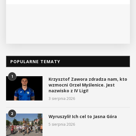
POKAŻ SZCZEGÓŁY
POPULARNE TEMATY
1
Krzysztof Zawora zdradza nam, kto
wzmocni Orzeł Myślenice. Jest
nazwisko z IV Ligi!
3 sierpnia 2026
2
Wyruszyli! Ich cel to Jasna Góra
5 sierpnia 2026