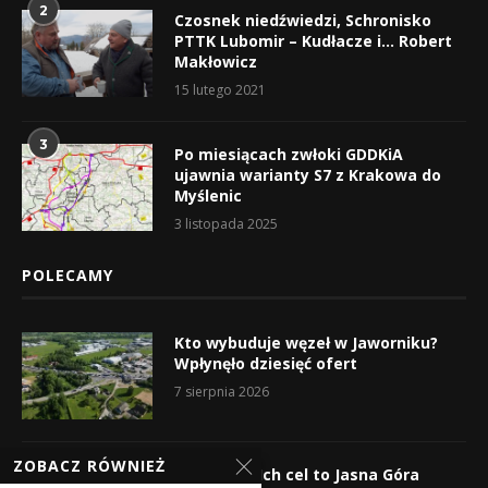
2
Czosnek niedźwiedzi, Schronisko
PTTK Lubomir – Kudłacze i… Robert
Makłowicz
15 lutego 2021
3
Po miesiącach zwłoki GDDKiA
ujawnia warianty S7 z Krakowa do
Myślenic
3 listopada 2025
POLECAMY
Kto wybuduje węzeł w Jaworniku?
Wpłynęło dziesięć ofert
7 sierpnia 2026
ZOBACZ RÓWNIEŻ
Wyruszyli! Ich cel to Jasna Góra