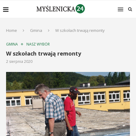
Home
Gmina
W szkołach trwają remonty
GMINA
NASZ WYBÓR
W szkołach trwają remonty
2 sierpnia 2020