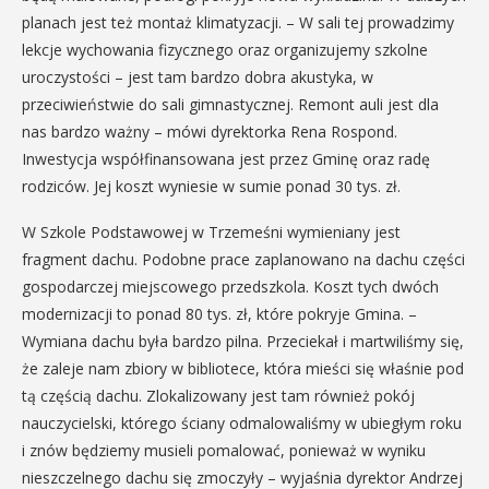
planach jest też montaż klimatyzacji. – W sali tej prowadzimy
lekcje wychowania fizycznego oraz organizujemy szkolne
uroczystości – jest tam bardzo dobra akustyka, w
przeciwieństwie do sali gimnastycznej. Remont auli jest dla
nas bardzo ważny – mówi dyrektorka Rena Rospond.
Inwestycja współfinansowana jest przez Gminę oraz radę
rodziców. Jej koszt wyniesie w sumie ponad 30 tys. zł.
W Szkole Podstawowej w Trzemeśni wymieniany jest
fragment dachu. Podobne prace zaplanowano na dachu części
gospodarczej miejscowego przedszkola. Koszt tych dwóch
modernizacji to ponad 80 tys. zł, które pokryje Gmina. –
Wymiana dachu była bardzo pilna. Przeciekał i martwiliśmy się,
że zaleje nam zbiory w bibliotece, która mieści się właśnie pod
tą częścią dachu. Zlokalizowany jest tam również pokój
nauczycielski, którego ściany odmalowaliśmy w ubiegłym roku
i znów będziemy musieli pomalować, ponieważ w wyniku
nieszczelnego dachu się zmoczyły – wyjaśnia dyrektor Andrzej