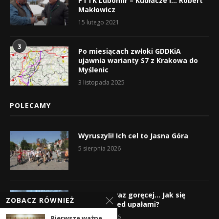
PTTK Lubomir – Kudłacze i… Robert
Makłowicz
15 lutego 2021
3
Po miesiącach zwłoki GDDKiA
ujawnia warianty S7 z Krakowa do
Myślenic
3 listopada 2025
POLECAMY
Wyruszyli! Ich cel to Jasna Góra
5 sierpnia 2026
Gorąco, coraz goręcej… Jak się
ZOBACZ RÓWNIEŻ
chronić przed upałami?
4 sierpnia 2026
Pierwsze ważne