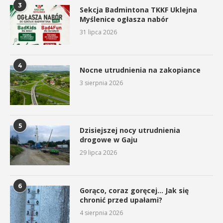
3
Sekcja Badmintona TKKF Uklejna
Myślenice ogłasza nabór
31 lipca 2026
4
Nocne utrudnienia na zakopiance
3 sierpnia 2026
5
Dzisiejszej nocy utrudnienia
drogowe w Gaju
29 lipca 2026
6
Gorąco, coraz goręcej… Jak się
chronić przed upałami?
4 sierpnia 2026