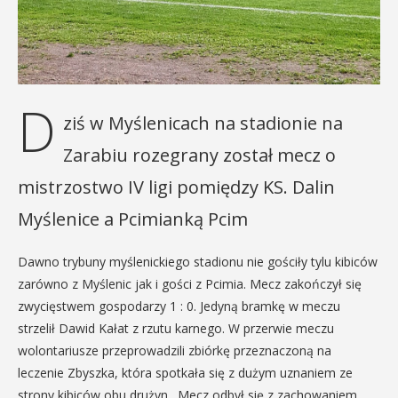
D
ziś w Myślenicach na stadionie na
Zarabiu rozegrany został mecz o
mistrzostwo IV ligi pomiędzy KS. Dalin
Myślenice a Pcimianką Pcim
Dawno trybuny myślenickiego stadionu nie gościły tylu kibiców
zarówno z Myślenic jak i gości z Pcimia. Mecz zakończył się
zwycięstwem gospodarzy 1 : 0. Jedyną bramkę w meczu
strzelił Dawid Kałat z rzutu karnego. W przerwie meczu
wolontariusze przeprowadzili zbiórkę przeznaczoną na
leczenie Zbyszka, która spotkała się z dużym uznaniem ze
strony kibiców obu drużyn . Mecz odbył się z zachowaniem