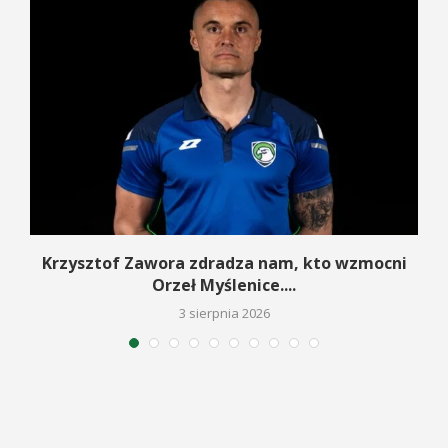
w
Krzysztof Zawora zdradza nam, kto wzmocni
Orzeł Myślenice....
3 sierpnia 2026