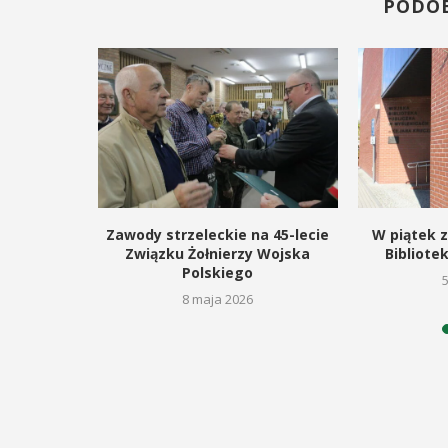
odbędzie się na ...
PODO
ltury i Sportu oraz Urząd ...
POKAŻ SZCZEGÓŁY
AŻ SZCZEGÓŁY
znalazło
Zawody strzeleckie na 45-lecie
W piątek z
ieli
Związku Żołnierzy Wojska
Bibliotek
Polskiego
26
8 maja 2026