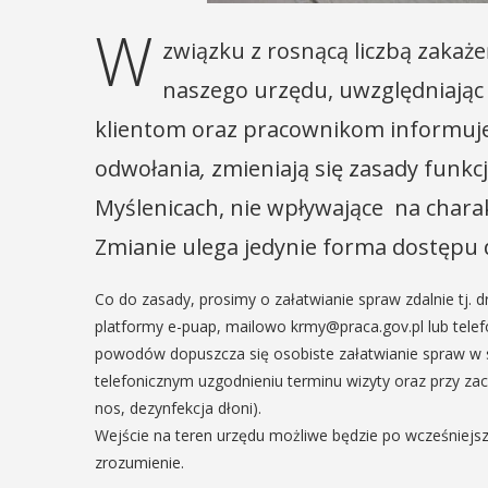
W
związku z rosnącą liczbą zakaż
naszego urzędu, uwzględniając
klientom oraz pracownikom informujem
odwołania
,
zmieniają się zasady funk
Myślenicach, nie wpływające na charakt
Zmianie ulega jedynie forma dostępu 
Co do zasady, prosimy o załatwianie spraw zdalnie tj. 
platformy e-puap, mailowo krmy@praca.gov.pl lub telefo
powodów dopuszcza się osobiste załatwianie spraw w si
telefonicznym uzgodnieniu terminu wizyty oraz przy za
nos, dezynfekcja dłoni).
Wejście na teren urzędu możliwe będzie po wcześniejsz
zrozumienie.