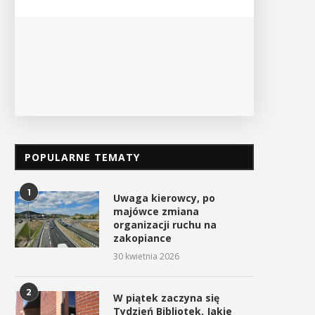
PO
POPULARNE TEMATY
trażacy mają dziś swoje święto
Uroczyste obchody Świę
Konstytucji 3 Maja w
4 maja 2026
Myślenicach
1
Uwaga kierowcy, po
3 maja 2026
majówce zmiana
organizacji ruchu na
zakopiance
30 kwietnia 2026
2
W piątek zaczyna się
Tydzień Bibliotek. Jakie