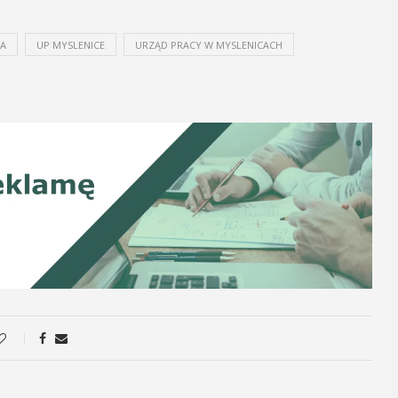
12
MAJ
NA
UP MYSLENICE
URZĄD PRACY W MYSLENICACH
16:00 - 17:30
Spotkanie
Seniorów w
Jaworniku
 i
Podczas majowego spotkania seniorzy
będą mieli wyjątkową okazję
y
przygotować się na nadchodzące lato,
zaopatrując się w naturalne kosmetyki
, czyli 29-30
wykonane własnoręcznie. Uuczestnicy
dbędzie się
będą proszeni o przyniesienie
mira.
słoiczków ...
 przez
 Myślenicach