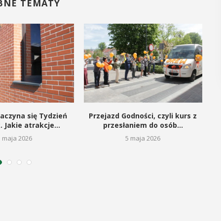
BNE TEMATY
POKAŻ SZCZEGÓŁY
aczyna się Tydzień
Przejazd Godności, czyli kurs z
S
. Jakie atrakcje...
przesłaniem do osób...
5 maja 2026
5 maja 2026