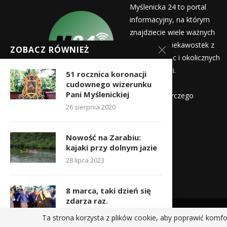
Myślenicka 24 to portal
informacyjny, na którym
znajdziecie wiele ważnych
informacji i ciekawostek z
ZOBACZ RÓWNIEŻ
życia Myślenic i okolicznych
miejscowości.
51 rocznica koronacji
Wydawca:
cudownego wizerunku
Pani Myślenickiej
Myślenicka Agencja Rozwoju Gospodarczego
26 sierpnia 2020
Kontakt:
redakcja@myslenicka24.pl
Nowość na Zarabiu:
kajaki przy dolnym jazie
28 lipca 2023
8 marca, taki dzień się
zdarza raz.
8 marca 2022
Ta strona korzysta z plików cookie, aby poprawić komfo