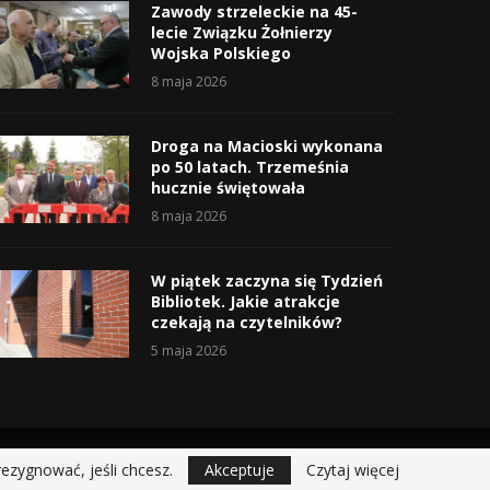
Zawody strzeleckie na 45-
lecie Związku Żołnierzy
Wojska Polskiego
8 maja 2026
Droga na Macioski wykonana
po 50 latach. Trzemeśnia
hucznie świętowała
8 maja 2026
W piątek zaczyna się Tydzień
Bibliotek. Jakie atrakcje
czekają na czytelników?
5 maja 2026
rezygnować, jeśli chcesz.
Akceptuje
Czytaj więcej