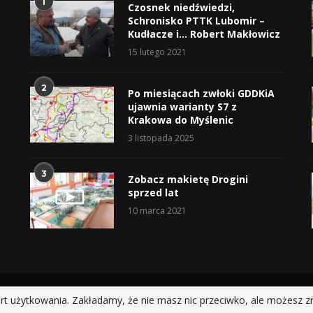
1
Czosnek niedźwiedzi,
Schronisko PTTK Lubomir –
Kudłacze i… Robert Makłowicz
15 lutego 2021
2
Po miesiącach zwłoki GDDKiA
ujawnia warianty S7 z
Krakowa do Myślenic
3 listopada 2025
3
Zobacz makietę Drogini
sprzed lat
10 marca 2021
@2019 - All Right Reserved.
rt użytkowania. Zakładamy, że nie masz nic przeciwko, ale możesz z