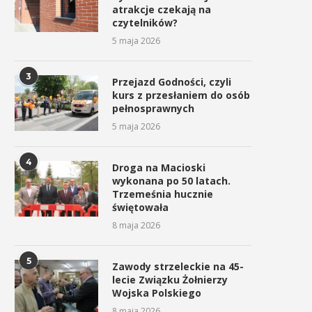
atrakcje czekają na
czytelników?
5 maja 2026
3
Przejazd Godności, czyli
kurs z przesłaniem do osób
pełnosprawnych
5 maja 2026
4
Droga na Macioski
wykonana po 50 latach.
Trzemeśnia hucznie
świętowała
8 maja 2026
5
Zawody strzeleckie na 45-
lecie Związku Żołnierzy
Wojska Polskiego
8 maja 2026