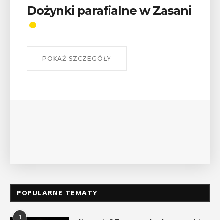
sani
Wykład „Jak zdobyć
odznaki na myślenickich
szlakach?”
W środę 12 sierpnia o godz. 17 w Miejskiej
Bibliotece Publicznej w Myślenicach odbędzie s
wykład Mateusza Murzyna, przewodnika i preze
myślenickiego oddziału PTTK Lubomir. ...
POKAŻ SZCZEGÓŁY
POPULARNE TEMATY
1