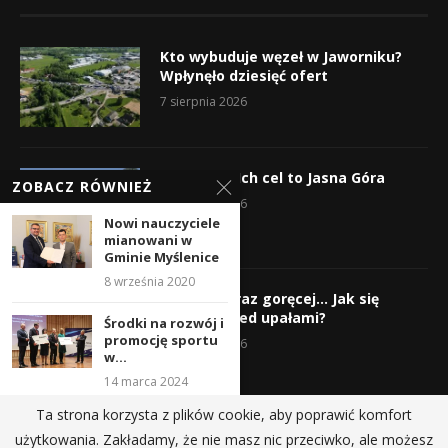
Kto wybuduje węzeł w Jaworniku?
Wpłynęło dziesięć ofert
7 sierpnia 2026
Wyruszyli! Ich cel to Jasna Góra
ZOBACZ RÓWNIEŻ
5 sierpnia 2026
Nowi nauczyciele
mianowani w
Gminie Myślenice
8 września 2020
Gorąco, coraz goręcej… Jak się
chronić przed upałami?
Środki na rozwój i
promocję sportu
4 sierpnia 2026
w...
14 marca 2024
Ta strona korzysta z plików cookie, aby poprawić komfort
Myślenice Czyste
użytkowania. Zakładamy, że nie masz nic przeciwko, ale możesz
Miasto