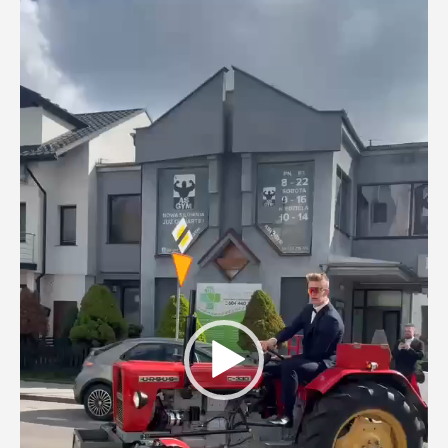
Odtwarzacz
video