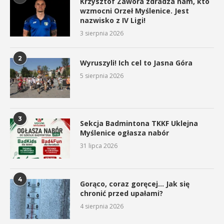
Krzysztof Zawora zdradza nam, kto
wzmocni Orzeł Myślenice. Jest
nazwisko z IV Ligi!
3 sierpnia 2026
2
Wyruszyli! Ich cel to Jasna Góra
5 sierpnia 2026
3
Sekcja Badmintona TKKF Uklejna
Myślenice ogłasza nabór
31 lipca 2026
4
Gorąco, coraz goręcej… Jak się
chronić przed upałami?
4 sierpnia 2026