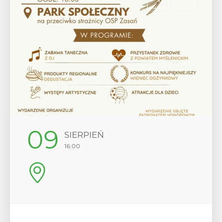
12
SIERPIEŃ
17:00