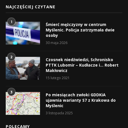
NAJCZĘŚCIEJ CZYTANE
1
Śmierć mężczyzny w centrum
Myślenic. Policja zatrzymała dwie
osoby
30 maja 2026
2
Czosnek niedźwiedzi, Schronisko
PTTK Lubomir – Kudłacze i… Robert
Makłowicz
15 lutego 2021
3
Po miesiącach zwłoki GDDKiA
ujawnia warianty S7 z Krakowa do
Myślenic
3 listopada 2025
POLECAMY