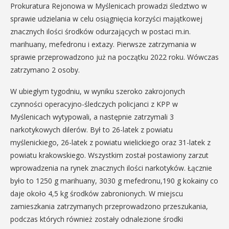
Prokuratura Rejonowa w Myślenicach prowadzi śledztwo w
sprawie udzielania w celu osiągnięcia korzyści majątkowej
znacznych ilości środków odurzających w postaci m.in.
marihuany, mefedronu i extazy. Pierwsze zatrzymania w
sprawie przeprowadzono już na początku 2022 roku. Wówczas
zatrzymano 2 osoby.
W ubiegłym tygodniu, w wyniku szeroko zakrojonych
czynności operacyjno-śledczych policjanci z KPP w
Myślenicach wytypowali, a następnie zatrzymali 3
narkotykowych dilerów. Był to 26-latek z powiatu
myślenickiego, 26-latek z powiatu wielickiego oraz 31-latek z
powiatu krakowskiego. Wszystkim został postawiony zarzut
wprowadzenia na rynek znacznych ilości narkotyków. Łącznie
było to 1250 g marihuany, 3030 g mefedronu,190 g kokainy co
daje około 4,5 kg środków zabronionych. W miejscu
zamieszkania zatrzymanych przeprowadzono przeszukania,
podczas których również zostały odnalezione środki