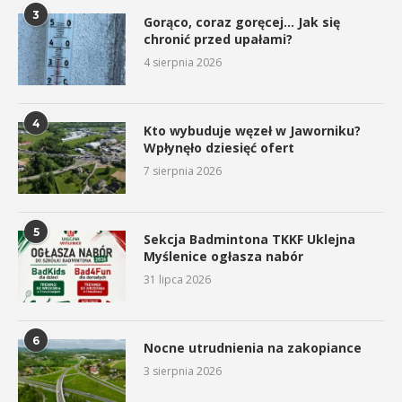
3
Gorąco, coraz goręcej… Jak się
chronić przed upałami?
4 sierpnia 2026
4
Kto wybuduje węzeł w Jaworniku?
Wpłynęło dziesięć ofert
7 sierpnia 2026
5
Sekcja Badmintona TKKF Uklejna
Myślenice ogłasza nabór
31 lipca 2026
6
Nocne utrudnienia na zakopiance
3 sierpnia 2026