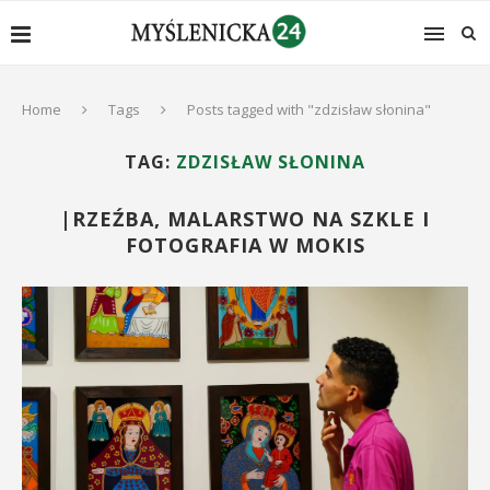
Home
Tags
Posts tagged with "zdzisław słonina"
TAG:
ZDZISŁAW SŁONINA
|RZEŹBA, MALARSTWO NA SZKLE I
FOTOGRAFIA W MOKIS