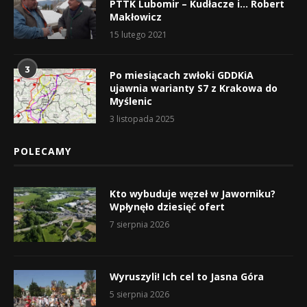
PTTK Lubomir – Kudłacze i… Robert
Makłowicz
15 lutego 2021
3
Po miesiącach zwłoki GDDKiA
ujawnia warianty S7 z Krakowa do
Myślenic
3 listopada 2025
POLECAMY
Kto wybuduje węzeł w Jaworniku?
Wpłynęło dziesięć ofert
7 sierpnia 2026
Wyruszyli! Ich cel to Jasna Góra
5 sierpnia 2026