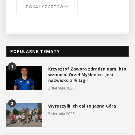
AŻ SZCZEGÓŁY
POPULARNE TEMATY
1
Krzysztof Zawora zdradza nam, kto
wzmocni Orzeł Myślenice. Jest
nazwisko z IV Ligi!
3 sierpnia 2026
2
Wyruszyli! Ich cel to Jasna Góra
5 sierpnia 2026