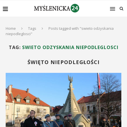
Home
Tags
Posts tagged with "swieto odzyskania
niepodleglosci"
TAG:
SWIETO ODZYSKANIA NIEPODLEGLOSCI
ŚWIĘTO NIEPODLEGŁOŚCI