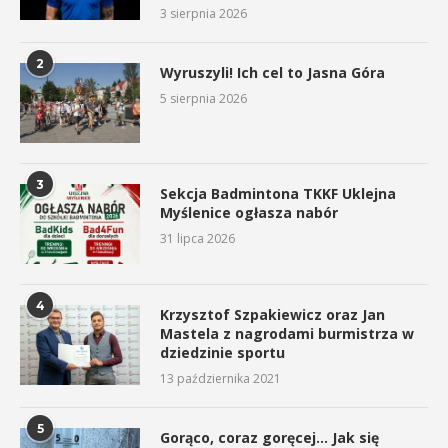
3 sierpnia 2026
2
Wyruszyli! Ich cel to Jasna Góra
5 sierpnia 2026
3
Sekcja Badmintona TKKF Uklejna
Myślenice ogłasza nabór
31 lipca 2026
4
Krzysztof Szpakiewicz oraz Jan
Mastela z nagrodami burmistrza w
dziedzinie sportu
13 października 2021
5
Gorąco, coraz goręcej… Jak się