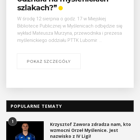
W ostatni weekend wakacji, czyli 29-30 sierpnia w
Myślenicach odbędzie się piąta edycja Turnieju
Myślimira. Wydarzenie organizowane przez
Muzeum Niepodległości w Myślenicach odbędzie
się na ...
POKAŻ SZCZEGÓŁY
POPULARNE TEMATY
1
Krzysztof Zawora zdradza nam, kto
wzmocni Orzeł Myślenice. Jest
nazwisko z IV Ligi!