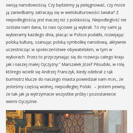
swoją narodowością. Czy będziemy ją pielęgnować, czy może
ją zaniedbamy zatracają się w wielokulturowości świata? Z
niepodległością jest inaczej niż z polskością. Niepodległość nie
została nam dana, to nasi ojcowie ją wybrali. To my sami ją
wybieramy każdego dnia, płacąc w Polsce podatki, rozwijając
polską kulturę, szanując polską symbolikę narodową, aktywnie
uczestnicząc w społeczeństwie obywatelskim, w tym w
wyborach. Przez to przyczyniając się do rozwoju całego kraju
jak i naszej małej Ojczyzny.” Marszałek Józef Piłsudski, w rolę
którego wcielił się Andrzej Franczyk, kiedy odebrał z rąk
burmistrz klucze do naszego miasta powiedział nam m.in., że
jesteśmy częścią wolnej, niepodległej Polski. – Jestem pewny,
że tak jak ja wytrzymacie wszystkie próby i pozostaniecie
wierni Ojczyźnie.