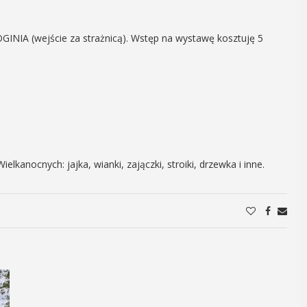
27
OGINIA (wejście za strażnicą). Wstęp na wystawę kosztuję 5
CZERWIEC
Cały dzień
w-
Myślenice 3×3
e”
Basket
anocnych: jajka, wianki, zajączki, stroiki, drzewka i inne.
 na plaży
W sobotę 27 czerwca na myślenickim
im Zarabiu
Zarabiu odbędą się koszykarskie
cja wydarzenia
zawody 3x3 Basket. Rozgrywany nad
e" łączące akcję
myślenickim jazem turniej ma długą i
em samochodów
bogatą historię, która sięga roku ...
rami ...
POKAŻ SZCZEGÓŁY
ŁY