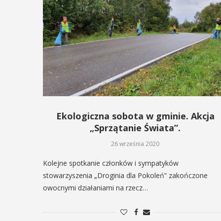
 się na ...
KAŻ SZCZEGÓŁY
Ekologiczna sobota w gminie. Akcja
„Sprzątanie Świata”.
26 września 2020
Kolejne spotkanie członków i sympatyków
stowarzyszenia „Droginia dla Pokoleń” zakończone
owocnymi działaniami na rzecz…