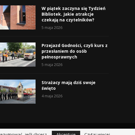
W piątek zaczyna się Tydzień
Bibliotek. Jakie atrakcje
czekają na czytelników?
5 maja 2026
Przejazd Godności, czyli kurs z
przesłaniem do osób
pełnosprawnych
5 maja 2026
Strażacy mają dziś swoje
święto
4 maja 2026
rezygnować, jeśli chcesz.
Akceptuje
Czytaj więcej