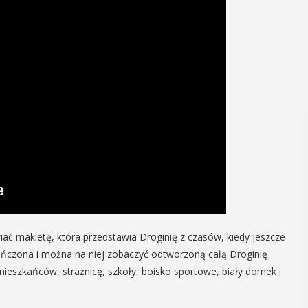
iać makietę, która przedstawia Droginię z czasów, kiedy jeszcze
kończona i można na niej zobaczyć odtworzoną całą Droginię
mieszkańców, strażnicę, szkoły, boisko sportowe, biały domek i