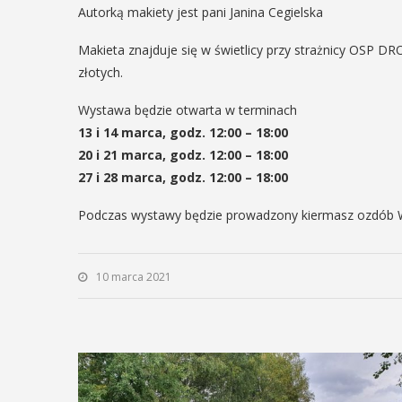
Autorką makiety jest pani Janina Cegielska
9
14
Makieta znajduje się w świetlicy przy strażnicy OSP DR
złotych.
IEŃ
CZERWIEC
18:00
Cały dzień
Wystawa będzie otwarta w terminach
13 i 14 marca, godz. 12:00 – 18:00
20 i 21 marca, godz. 12:00 – 18:00
urniej
„Oddaj kre
27 i 28 marca, godz. 12:00 – 18:00
limira.
Uratuj życi
Podczas wystawy będzie prowadzony kiermasz ozdób Wielk
szczanie i
W niedzielę 14 czerwca
mieślnicy
trawiastej na myślenick
10 marca 2021
odbędzie się druga edy
ni weekend wakacji, czyli 29-30
"Oddaj krew-Uratuj życi
a w Myślenicach odbędzie się
krwiodawstwa ze zlot
ycja Turnieju Myślimira.
pożarniczych. Organizato
enie organizowane przez
 Niepodległości w Myślenicach
POKAŻ SZCZEGÓ