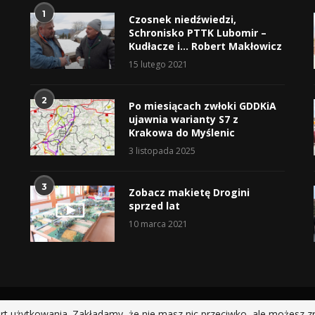
1
Czosnek niedźwiedzi,
Schronisko PTTK Lubomir –
Kudłacze i… Robert Makłowicz
15 lutego 2021
2
Po miesiącach zwłoki GDDKiA
ujawnia warianty S7 z
Krakowa do Myślenic
3 listopada 2025
3
Zobacz makietę Drogini
sprzed lat
10 marca 2021
@2019 - All Right Reserved.
rt użytkowania. Zakładamy, że nie masz nic przeciwko, ale możesz z