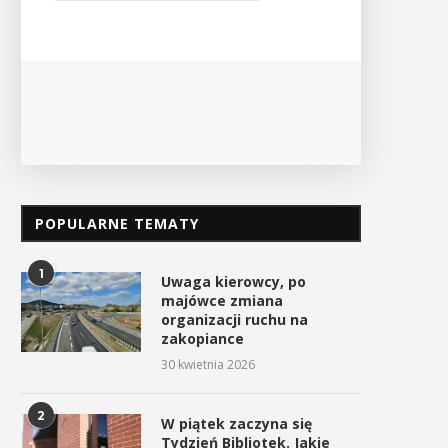
odbęd
Ośrodek Kultury i Sportu oraz Urząd ...
POKAŻ SZCZEGÓŁY
POPULARNE TEMATY
1
Uwaga kierowcy, po
majówce zmiana
organizacji ruchu na
zakopiance
30 kwietnia 2026
2
W piątek zaczyna się
Tydzień Bibliotek. Jakie