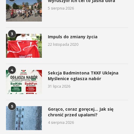
Wyruszyli! Ich cel to Jasna Góra
5 sierpnia 2026
3
Impuls do zmiany życia
22 listopada 2020
4
Sekcja Badmintona TKKF Uklejna
Myślenice ogłasza nabór
31 lipca 2026
5
Gorąco, coraz goręcej… Jak się
chronić przed upałami?
4 sierpnia 2026