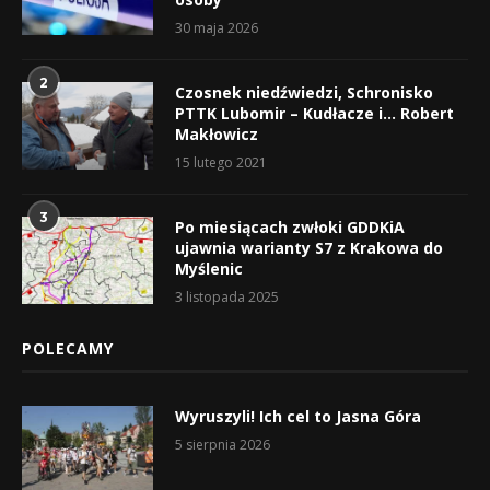
30 maja 2026
2
Czosnek niedźwiedzi, Schronisko
PTTK Lubomir – Kudłacze i… Robert
Makłowicz
15 lutego 2021
3
Po miesiącach zwłoki GDDKiA
ujawnia warianty S7 z Krakowa do
Myślenic
3 listopada 2025
POLECAMY
Wyruszyli! Ich cel to Jasna Góra
5 sierpnia 2026