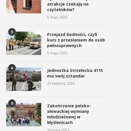
atrakcje czekają na
czytelników?
5 maja 2026
3
Przejazd Godności, czyli
kurs z przesłaniem do osób
pełnosprawnych
5 maja 2026
4
Jednostka Strzelecka 4115
ma swój sztandar
25 kwietnia 2026
5
Zakończenie polsko-
słowackiej wymiany
młodzieżowej w
Myślenicach
30 maja 2023