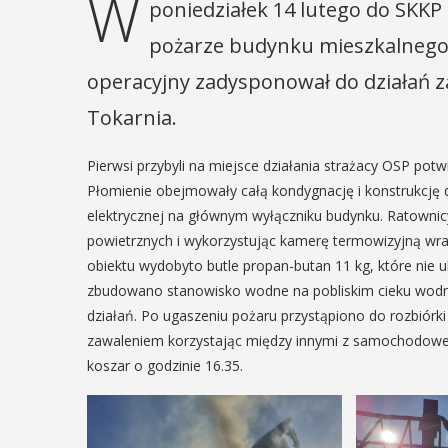
W
poniedziałek 14 lutego do SKKP 
pożarze budynku mieszkalnego 
operacyjny zadysponował do działań z
Tokarnia.
Pierwsi przybyli na miejsce działania strażacy OSP potw
Płomienie obejmowały całą kondygnację i konstrukcję d
elektrycznej na głównym wyłączniku budynku. Ratownic
powietrznych i wykorzystując kamerę termowizyjną wraz 
obiektu wydobyto butle propan-butan 11 kg, które nie u
zbudowano stanowisko wodne na pobliskim cieku wodnym
działań. Po ugaszeniu pożaru przystąpiono do rozbiórki 
zawaleniem korzystając między innymi z samochodowego
koszar o godzinie 16.35.