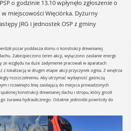
PSP o godzinie 13.10 wpłynęło zgłoszenie o
w miejscowości Więciórka. Dyżurny
astępy JRG i jednostek OSP z gminy
ierdzili pożar poddasza domu o konstrukcji drewnianej.
achu. Zabezpieczono teren akcji, wyłączono zasilanie energii
y ze względu na duże zadymienie pracowali w aparatach
z lokalizacją w drugim etapie akcji przyczynek ognia. Z wnętrza
legły rozszczelnieniu. Aby utrzymać wydajność gaśniczą
 i rozwinięto linię zasilającą do miejsca prowadzonych
spalonej konstrukcji drewnianej dachu i stropu, który groził
 żurawia hydraulicznego. Ostatnie jednostki powróciły do