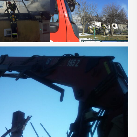
27
CZERWIEC
Cały dzień
-
Myślenice 3×3
”
Basket
a plaży
W sobotę 27 czerwca na myślenickim
 Zarabiu
Zarabiu odbędą się koszykarskie
a wydarzenia
zawody 3x3 Basket. Rozgrywany nad
 łączące akcję
myślenickim jazem turniej ma długą i
 samochodów
bogatą historię, która sięga roku ...
mi ...
POKAŻ SZCZEGÓŁY