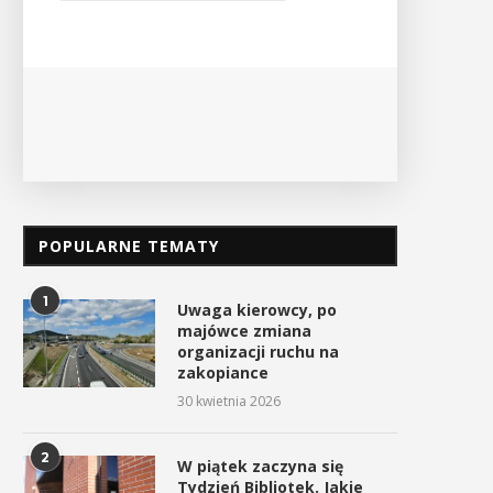
odbędzie
Ośrodek Kultury i Sportu oraz Urząd ...
PO
POKAŻ SZCZEGÓŁY
POPULARNE TEMATY
1
Uwaga kierowcy, po
majówce zmiana
organizacji ruchu na
zakopiance
30 kwietnia 2026
2
W piątek zaczyna się
Tydzień Bibliotek. Jakie