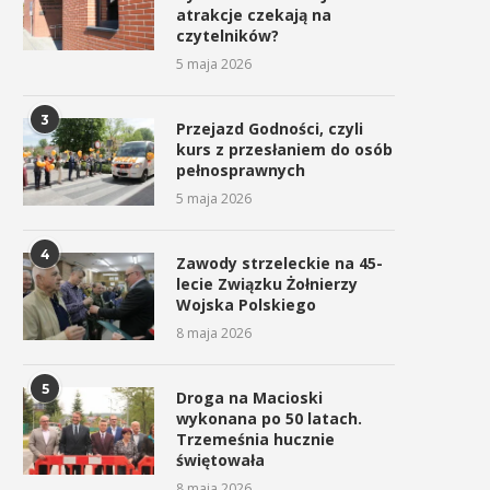
atrakcje czekają na
czytelników?
5 maja 2026
3
Przejazd Godności, czyli
kurs z przesłaniem do osób
pełnosprawnych
5 maja 2026
4
Zawody strzeleckie na 45-
lecie Związku Żołnierzy
Wojska Polskiego
8 maja 2026
5
Droga na Macioski
wykonana po 50 latach.
Trzemeśnia hucznie
świętowała
8 maja 2026