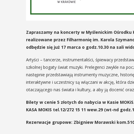
29
IPIEC
8:00 -
SIERPIEŃ
8:00
08:00 - 18:00
Zapraszamy na koncerty w Myślenickim Ośrodku Ku
realizowane przez Filharmonię im. Karola Szyman
odbędzie się już 17 marca o godz.10.30 na sali wi
V Turniej
dzynarodowe
Artyści – tancerze, instrumentaliści, śpiewacy przeds
Myślimira.
szkolnej bogaty świat muzyki. Prelegenci zwykle na pocz
polskie
następnie przedstawiają instrumenty muzyczne, historię 
Mieszczanie
kania z
interaktywne i uczestnicy są włączani w akcję, która dzi
rzemieślnic
otaczającego nas świata i kultury, a aby ją docenić ora
lorem
W ostatni weekend wakacji
Bilety w cenie 5 złotych do nabycia w Kasie MOKiS
ne Międzynarodowe
sierpnia w Myślenicach o
KASA MOKIS tel.12/272 15 11 wew.29 (wt-nd godz.13
ie Spotkania z Folklorem
piąta edycja Turnieju Myśli
ę w dniach 13–20 lipca.
Wydarzenie organizowane
Rezerwacje grupowe: Zbigniew Morawski kom.510 
orem festiwalu jest Gmina
Muzeum Niepodległości w
, wspierana przez Myślenicki