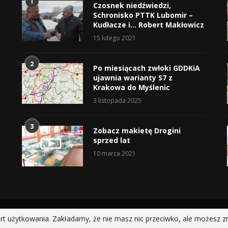
1
Czosnek niedźwiedzi,
Schronisko PTTK Lubomir –
Kudłacze i… Robert Makłowicz
15 lutego 2021
2
Po miesiącach zwłoki GDDKiA
ujawnia warianty S7 z
Krakowa do Myślenic
3 listopada 2025
3
Zobacz makietę Drogini
sprzed lat
10 marca 2021
@2019 - All Right Reserved.
rt użytkowania. Zakładamy, że nie masz nic przeciwko, ale możesz z