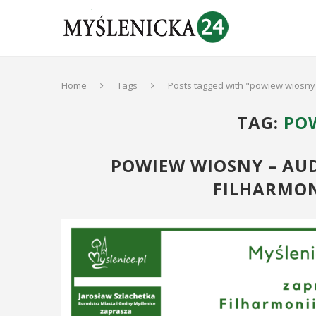
Home
Tags
Posts tagged with "powiew wiosny
TAG:
PO
POWIEW WIOSNY – AU
FILHARMO