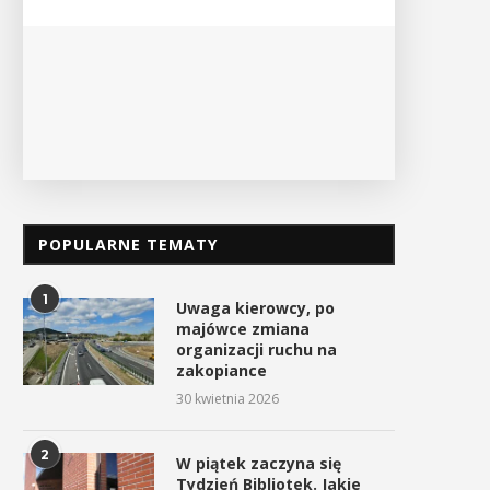
PO
POPULARNE TEMATY
1
Uwaga kierowcy, po
majówce zmiana
organizacji ruchu na
zakopiance
30 kwietnia 2026
2
W piątek zaczyna się
Tydzień Bibliotek. Jakie