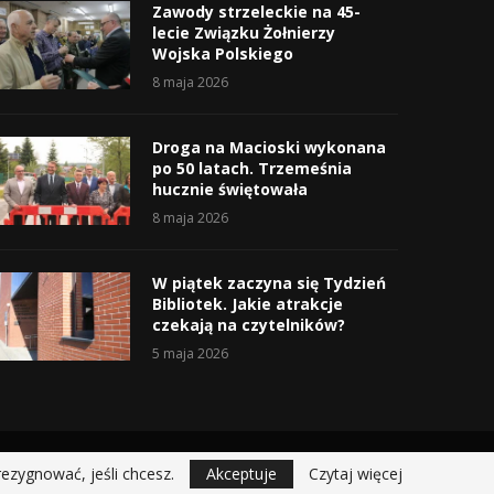
Zawody strzeleckie na 45-
lecie Związku Żołnierzy
Wojska Polskiego
8 maja 2026
Droga na Macioski wykonana
po 50 latach. Trzemeśnia
hucznie świętowała
8 maja 2026
W piątek zaczyna się Tydzień
Bibliotek. Jakie atrakcje
czekają na czytelników?
5 maja 2026
rezygnować, jeśli chcesz.
Akceptuje
Czytaj więcej