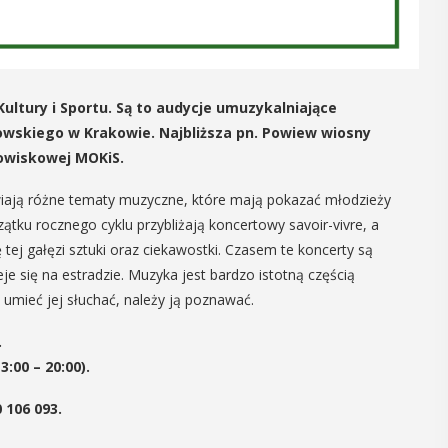
12
MAJ
16:00 - 17:30
ltury i Sportu. Są to audycje umuzykalniające
owskiego w Krakowie. Najbliższa pn. Powiew wiosny
Spotkanie
dowiskowej MOKiS.
Seniorów w
tawiają różne tematy muzyczne, które mają pokazać młodzieży
Jaworniku
ątku rocznego cyklu przybliżają koncertowy savoir-vivre, a
tej gałęzi sztuki oraz ciekawostki. Czasem te koncerty są
 i
Podczas majowego spotkania seniorzy
eje się na estradzie. Muzyka jest bardzo istotną częścią
będą mieli wyjątkową okazję
y
z umieć jej słuchać, należy ją poznawać.
przygotować się na nadchodzące lato,
zaopatrując się w naturalne kosmetyki
, czyli 29-30
.
wykonane własnoręcznie. Uuczestnicy
dbędzie się
:00 – 20:00).
będą proszeni o przyniesienie
mira.
słoiczków ...
 przez
106 093.
 Myślenicach