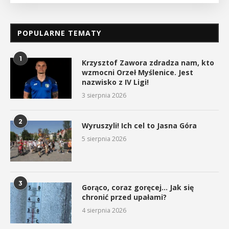
POPULARNE TEMATY
1
Krzysztof Zawora zdradza nam, kto
wzmocni Orzeł Myślenice. Jest
nazwisko z IV Ligi!
3 sierpnia 2026
2
Wyruszyli! Ich cel to Jasna Góra
5 sierpnia 2026
3
Gorąco, coraz goręcej… Jak się
chronić przed upałami?
4 sierpnia 2026