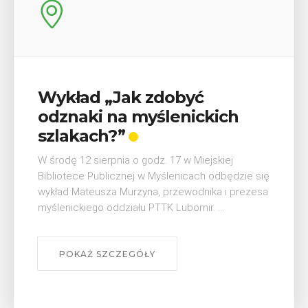
Wykład „Jak zdobyć
odznaki na myślenickich
szlakach?”
W środę 12 sierpnia o godz. 17 w Miejskiej
Bibliotece Publicznej w Myślenicach odbędzie się
wykład Mateusza Murzyna, przewodnika i prezesa
myślenickiego oddziału PTTK Lubomir. ...
POKAŻ SZCZEGÓŁY