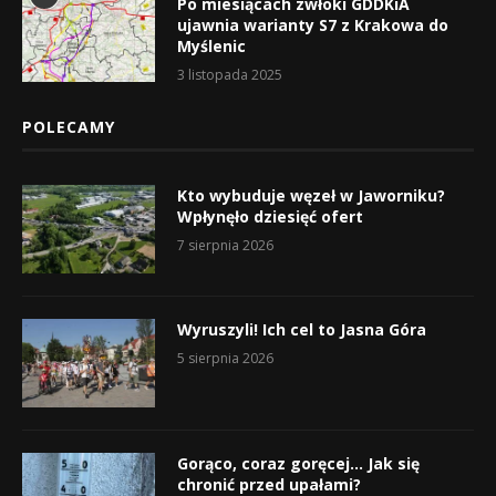
Po miesiącach zwłoki GDDKiA
ujawnia warianty S7 z Krakowa do
Myślenic
3 listopada 2025
POLECAMY
Kto wybuduje węzeł w Jaworniku?
Wpłynęło dziesięć ofert
7 sierpnia 2026
Wyruszyli! Ich cel to Jasna Góra
5 sierpnia 2026
Gorąco, coraz goręcej… Jak się
chronić przed upałami?