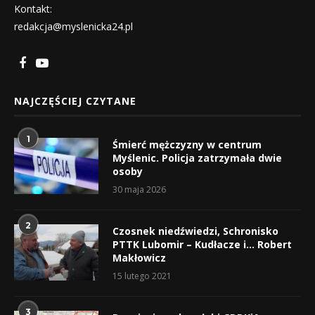
Kontakt:
redakcja@myslenicka24.pl
NAJCZĘŚCIEJ CZYTANE
1
Śmierć mężczyzny w centrum
Myślenic. Policja zatrzymała dwie
osoby
30 maja 2026
2
Czosnek niedźwiedzi, Schronisko
PTTK Lubomir – Kudłacze i… Robert
Makłowicz
15 lutego 2021
3