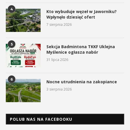
4
Kto wybuduje węzeł w Jaworniku?
Wpłynęło dziesięć ofert
7 sierpnia 2026
5
Sekcja Badmintona TKKF Uklejna
Myślenice ogłasza nabór
31 lipca 2026
6
Nocne utrudnienia na zakopiance
3 sierpnia 2026
POLUB NAS NA FACEBOOKU