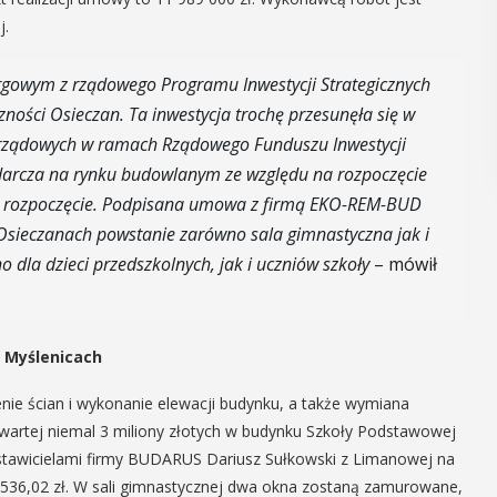
GÓŁY
j.
rgowym z rządowego Programu Inwestycji Strategicznych
zności Osieczan. Ta inwestycja trochę przesunęła się w
 rządowych w ramach Rządowego Funduszu Inwestycji
odarcza na rynku budowlanym ze względu na rozpoczęcie
jej rozpoczęcie. Podpisana umowa z firmą EKO-REM-BUD
 Osieczanach powstanie zarówno sala gimnastyczna jak i
dla dzieci przedszkolnych, jak i uczniów szkoły
– mówił
 Myślenicach
nie ścian i wykonanie elewacji budynku, a także wymiana
ji wartej niemal 3 miliony złotych w budynku Szkoły Podstawowej
dstawicielami firmy BUDARUS Dariusz Sułkowski z Limanowej na
971 536,02 zł. W sali gimnastycznej dwa okna zostaną zamurowane,