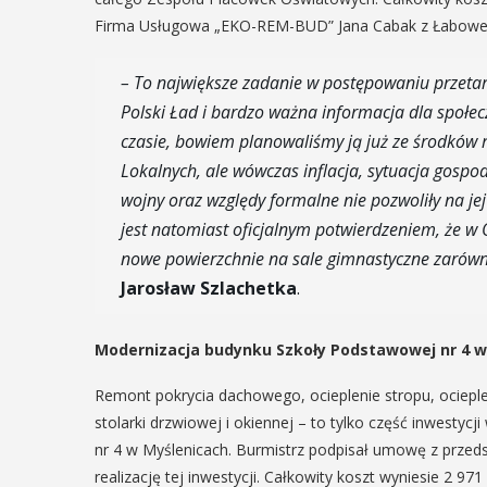
dzie się na ...
POKAŻ SZCZE
Firma Usługowa „EKO-REM-BUD” Jana Cabak z Łabowe
POKAŻ SZCZEGÓŁY
– To największe zadanie w postępowaniu przeta
Polski Ład i bardzo ważna informacja dla społec
czasie, bowiem planowaliśmy ją już ze środków
Lokalnych, ale wówczas inflacja, sytuacja gosp
wojny oraz względy formalne nie pozwoliły na 
jest natomiast oficjalnym potwierdzeniem, że w
nowe powierzchnie na sale gimnastyczne zarówno 
Jarosław Szlachetka
.
Modernizacja budynku Szkoły Podstawowej nr 4 w
Remont pokrycia dachowego, ocieplenie stropu, ocieple
stolarki drzwiowej i okiennej – to tylko część inwestyc
nr 4 w Myślenicach. Burmistrz podpisał umowę z prze
realizację tej inwestycji. Całkowity koszt wyniesie 2 