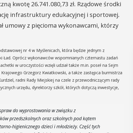
ączną kwotę 26.741.080,73 zł. Rządowe środki
ję infrastruktury edukacyjnej i sportowej.
sał umowy z pięcioma wykonawcami, którzy
odstawowej nr 4 w Myślenicach, która będzie jednym z
lski Ład. Oprócz wykonawców wspomnianych czternastu zadań
chetki w uroczystości wzięli udział także m.in. poseł na Sejm
Krajowego Grzegorz Kwiatkowski, a także zastępca burmistrza
Kurdziel, radni Rady Miejskiej na czele z przewodniczącym rady
cznych urzędu, dyrektorzy szkół, których dotyczą inwestycje,
e spraw do wyprostowania w związku z
ków przedszkolnych oraz szkolnych pod kątem
rno-higienicznego dzieci i młodzieży. Część tych