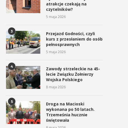
atrakcje czekają na
czytelników?
5 maja 2026
3
Przejazd Godności, czyli
kurs z przesłaniem do osób
pełnosprawnych
5 maja 2026
4
Zawody strzeleckie na 45-
lecie Związku Żołnierzy
Wojska Polskiego
8 maja 2026
5
Droga na Macioski
wykonana po 50 latach.
Trzemeśnia hucznie
świętowała
8 maja 2026