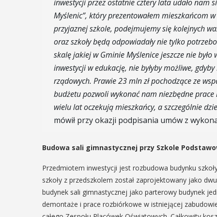
inwestycji przez ostatnie cztery lata udało nam 
29
12
Myślenic”, który prezentowałem mieszkańcom 
MAJ
przyjaznej szkole, podejmujemy się kolejnych wa
16:00 - 17:30
ERPIEŃ
oraz szkoły będą odpowiadały nie tylko potrzebom 
0 - 18:00
skalę jakiej w Gminie Myślenice jeszcze nie było
inwestycji w edukację, nie byłyby możliwe, gdy
Spotkani
rządowych. Prawie 23 mln zł pochodzące ze wsp
Seniorów
 Turniej
budżetu pozwoli wykonać nam niezbędne prace 
Jawornik
yślimira.
wielu lat oczekują mieszkańcy, a szczególnie dzi
mówił przy okazji podpisania umów z wykon
ieszczanie i
Podczas majowego s
będą mieli wyjątkow
zemieślnicy
Budowa sali gimnastycznej przy Szkole Podstawo
przygotować się na
zaopatrując się w n
tatni weekend wakacji, czyli 29-30
Przedmiotem inwestycji jest rozbudowa budynku szkoły
wykonane własnoręc
pnia w Myślenicach odbędzie się
szkoły z przedszkolem został zaprojektowany jako dw
będą proszeni o prz
a edycja Turnieju Myślimira.
budynek sali gimnastycznej jako parterowy budynek je
słoiczków ...
arzenie organizowane przez
demontaże i prace rozbiórkowe w istniejącej zabudow
eum Niepodległości w Myślenicach
całego Zespołu Placówek Oświatowych. Całkowity koszt