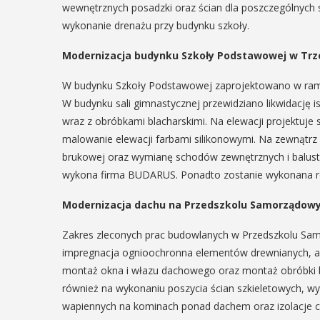
wewnętrznych posadzki oraz ścian dla poszczególnych 
wykonanie drenażu przy budynku szkoły.
Modernizacja budynku Szkoły Podstawowej w Tr
W budynku Szkoły Podstawowej zaprojektowano w ramac
W budynku sali gimnastycznej przewidziano likwidacj
wraz z obróbkami blacharskimi. Na elewacji projektuj
malowanie elewacji farbami silikonowymi. Na zewnątrz
brukowej oraz wymianę schodów zewnętrznych i balustra
wykona firma BUDARUS. Ponadto zostanie wykonana ro
Modernizacja dachu na Przedszkolu Samorządowy
Zakres zleconych prac budowlanych w Przedszkolu S
impregnacja ognioochronna elementów drewnianych, a
montaż okna i włazu dachowego oraz montaż obróbki bl
również na wykonaniu poszycia ścian szkieletowych, 
wapiennych na kominach ponad dachem oraz izolacje ci