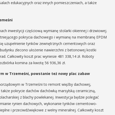
salach edukacyjnych oraz innych pomieszczeniach, a także
zemeśni
h inwestycji częściową wymianę stolarki okiennej i drzwiowej.
ę istniejącego pokrycia dachowego i wymianę na membranę EPDM
e się uzupełnienie tynków zewnętrznych cementowych oraz
 budynku zlecono ułożenie nawierzchni z betonowej kostki
d. Całkowity koszt prac wyniesie 481 338,14 zł. Roboty
zbiórka komina za kwotę 56 936,36 zł.
m w Trzemeśni, powstanie też nowy plac zabaw
amorządowym w Trzemeśni to remont więźby dachowej,
 także pokrycie dachów dachówką marsylską ceramiczną,
acharskiej z blachy powlekanej. Inwestycja będzie polegać
wymianie rynien dachowych, wykonanie tynków cementowo-
eplne i przeciwdźwiękowe z wełny mineralnej. Całkowity koszt