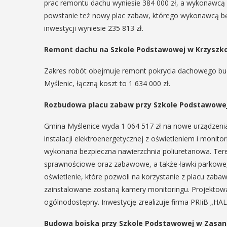
prac remontu dachu wyniesie 384 000 zł, a wykonawcą zo
powstanie też nowy plac zabaw, którego wykonawcą będ
inwestycji wyniesie 235 813 zł.
Remont dachu na Szkole Podstawowej w Krzyszk
Zakres robót obejmuje remont pokrycia dachowego bud
Myślenic, łączną koszt to 1 634 000 zł.
Rozbudowa placu zabaw przy Szkole Podstawowej
Gmina Myślenice wyda 1 064 517 zł na nowe urządzen
instalacji elektroenergetycznej z oświetleniem i monito
wykonana bezpieczna nawierzchnia poliuretanowa. Ter
sprawnościowe oraz zabawowe, a także ławki parkowe,
oświetlenie, które pozwoli na korzystanie z placu zab
zainstalowane zostaną kamery monitoringu. Projekto
ogólnodostępny. Inwestycję zrealizuje firma PRIiB „HALU
Budowa boiska przy Szkole Podstawowej w Zasan