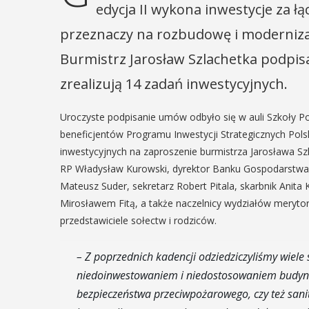
edycja II wykona inwestycje za ł
przeznaczy na rozbudowę i modernizac
Burmistrz Jarosław Szlachetka podpi
zrealizują 14 zadań inwestycyjnych.
Uroczyste podpisanie umów odbyło się w auli Szkoły P
beneficjentów Programu Inwestycji Strategicznych Po
inwestycyjnych na zaproszenie burmistrza Jarosława Szla
RP Władysław Kurowski, dyrektor Banku Gospodarstwa 
Mateusz Suder, sekretarz Robert Pitala, skarbnik Anita 
Mirosławem Fitą, a także naczelnicy wydziałów merytory
przedstawiciele sołectw i rodziców.
– Z poprzednich kadencji odziedziczyliśmy wiel
niedoinwestowaniem i niedostosowaniem budyn
bezpieczeństwa przeciwpożarowego, czy też sanita