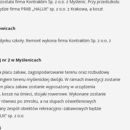
stała firma Kontraktim Sp. z o.o. z Myślenic. Przy przedszkolu
zie firma PRIiB „HALUX” sp. z o.o. z Krakowa, a koszt
owicach
ynku szkoły. Remont wykona firma Kontraktim Sp. z o.o. z
 nr 2 w Myślenicach
ia placu zabaw, zagospodarowanie terenu oraz rozbudowę
ringiem terenu myślenickiej dwójki. W ramach inwestycji zostanie
en placu zabaw zostanie wyposażony w urządzenia
 kosze na śmieci, stojaki rowerowe. Wykonane zostanie
aw również po zmroku, a na słupach oświetleniowych
wany zespół obiektów rekreacyjno–zabawowych będzie
X” sp. z o.o.
i