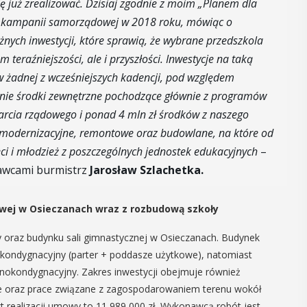
się już zrealizować. Dzisiaj zgodnie z moim „Planem dla
15
w kampanii samorządowej w 2018 roku, mówiąc o
MAJ
żnych inwestycji, które sprawią, że wybrane przedszkola
17:00 - 23:00
teraźniejszości, ale i przyszłości. Inwestycje na taką
 w żadnej z wcześniejszych kadencji, pod względem
by nie środki zewnętrzne pochodzące głównie z programów
e
Noc Muzeów 202
arcia rządowego i ponad 4 mln zł środków z naszego
 w
modernizacyjne, remontowe oraz budowlane, na które od
u
eci i młodzież z poszczególnych jednostek edukacyjnych
–
W piątek 15 maja w Muzeum
awcami burmistrz
Jarosław Szlachetka.
Niepodległości w Myślenicach
potkania seniorzy
odbędzie się doroczna Noc Muzeó
ą okazję
Między godz. 17 a 23 na przybyłych
wej w Osieczanach wraz z rozbudową szkoły
 nadchodzące lato,
będą czekały różne atrakcje. Program
aturalne kosmetyki
 oraz budynku sali gimnastycznej w Osieczanach. Budynek
znie. Uuczestnicy
ukondygnacyjny (parter + poddasze użytkowe), natomiast
yniesienie
POKAŻ SZCZEGÓŁY
dnokondygnacyjny. Zakres inwestycji obejmuje również
ie oraz prace związane z zagospodarowaniem terenu wokół
 realizacji umowy to 11 989 000 zł. Wykonawcą robót jest