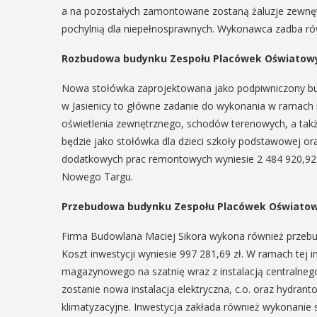
a na pozostałych zamontowane zostaną żaluzje zewnę
pochylnią dla niepełnosprawnych. Wykonawca zadba r
Rozbudowa budynku Zespołu Placówek Oświatowy
Nowa stołówka zaprojektowana jako podpiwniczony b
w Jasienicy to główne zadanie do wykonania w ramach 
oświetlenia zewnętrznego, schodów terenowych, a takż
będzie jako stołówka dla dzieci szkoły podstawowej o
dodatkowych prac remontowych wyniesie 2 484 920,92 
Nowego Targu.
Przebudowa budynku Zespołu Placówek Oświatow
Firma Budowlana Maciej Sikora wykona również przeb
Koszt inwestycji wyniesie 997 281,69 zł. W ramach tej
magazynowego na szatnię wraz z instalacją centralneg
zostanie nowa instalacja elektryczna, c.o. oraz hydr
klimatyzacyjne. Inwestycja zakłada również wykonani