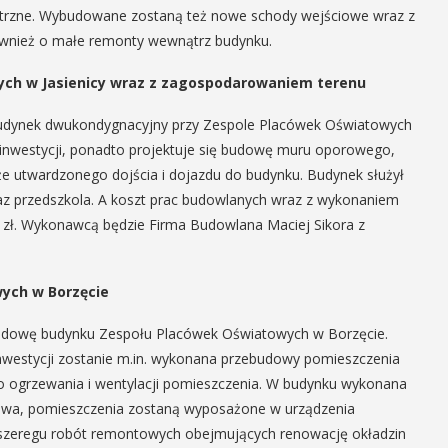
trzne. Wybudowane zostaną też nowe schody wejściowe wraz z
ównież o małe remonty wewnątrz budynku.
ch w Jasienicy wraz z zagospodarowaniem terenu
udynek dwukondygnacyjny przy Zespole Placówek Oświatowych
inwestycji, ponadto projektuje się budowę muru oporowego,
e utwardzonego dojścia i dojazdu do budynku. Budynek służył
raz przedszkola. A koszt prac budowlanych wraz z wykonaniem
zł. Wykonawcą będzie Firma Budowlana Maciej Sikora z
ych w Borzęcie
udowę budynku Zespołu Placówek Oświatowych w Borzęcie.
 inwestycji zostanie m.in. wykonana przebudowy pomieszczenia
o ogrzewania i wentylacji pomieszczenia. W budynku wykonana
antowa, pomieszczenia zostaną wyposażone w urządzenia
e szeregu robót remontowych obejmujących renowację okładzin