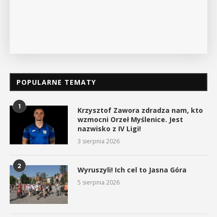
POKAŻ SZCZEGÓŁY
POPULARNE TEMATY
1
Krzysztof Zawora zdradza nam, kto
wzmocni Orzeł Myślenice. Jest
nazwisko z IV Ligi!
3 sierpnia 2026
2
Wyruszyli! Ich cel to Jasna Góra
5 sierpnia 2026