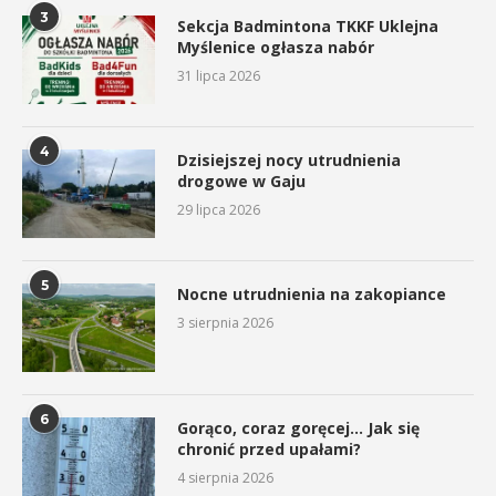
3
Sekcja Badmintona TKKF Uklejna
Myślenice ogłasza nabór
31 lipca 2026
4
Dzisiejszej nocy utrudnienia
drogowe w Gaju
29 lipca 2026
5
Nocne utrudnienia na zakopiance
3 sierpnia 2026
6
Gorąco, coraz goręcej… Jak się
chronić przed upałami?
4 sierpnia 2026