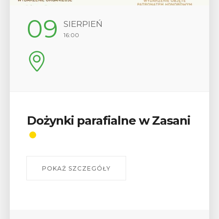
12
SIERPIEŃ
17:00
Wykład „Jak zdobyć
odznaki na myślenickich
szlakach?”
W środę 12 sierpnia o godz. 17 w Miejskiej
Bibliotece Publicznej w Myślenicach odbędzie się
wykład Mateusza Murzyna, przewodnika i prezesa
myślenickiego oddziału PTTK Lubomir. ...