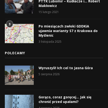
PTTK Lubomir – Kudłacze i… Robert
Makłowicz
15 lutego 2021
3
Po miesiącach zwłoki GDDKiA
ujawnia warianty S7 z Krakowa do
Myślenic
3 listopada 2025
POLECAMY
Wyruszyli! Ich cel to Jasna Góra
5 sierpnia 2026
Gorąco, coraz goręcej… Jak się
chronić przed upałami?
4 sierpnia 2026