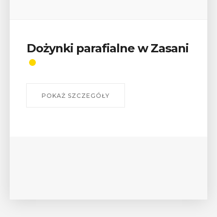
Wykład „Jak zdobyć
odznaki na myślenickich
szlakach?”
W środę 12 sierpnia o godz. 17 w Miejskiej
Bibliotece Publicznej w Myślenicach odbędzie się
wykład Mateusza Murzyna, przewodnika i prezesa
myślenickiego oddziału PTTK Lubomir. ...
POKAŻ SZCZEGÓŁY