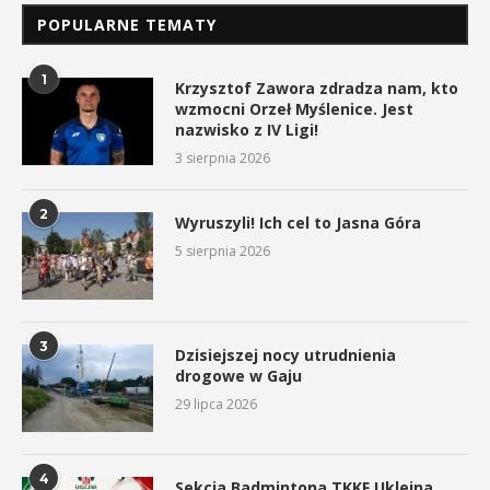
POPULARNE TEMATY
1
Krzysztof Zawora zdradza nam, kto
wzmocni Orzeł Myślenice. Jest
nazwisko z IV Ligi!
3 sierpnia 2026
2
Wyruszyli! Ich cel to Jasna Góra
5 sierpnia 2026
3
Dzisiejszej nocy utrudnienia
drogowe w Gaju
29 lipca 2026
4
Sekcja Badmintona TKKF Uklejna