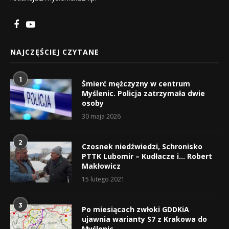
NAJCZĘŚCIEJ CZYTANE
1
Śmierć mężczyzny w centrum
Myślenic. Policja zatrzymała dwie
osoby
30 maja 2026
2
Czosnek niedźwiedzi, Schronisko
PTTK Lubomir – Kudłacze i… Robert
Makłowicz
15 lutego 2021
3
Po miesiącach zwłoki GDDKiA
ujawnia warianty S7 z Krakowa do
Myślenic