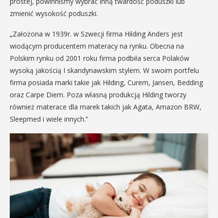
prostej, powinniśmy wybrać inną twardość poduszki lub
zmienić wysokość poduszki.
„Założona w 1939r. w Szwecji firma Hilding Anders jest
wiodącym producentem materacy na rynku. Obecna na
Polskim rynku od 2001 roku firma podbiła serca Polaków
wysoką jakością I skandynawskim stylem. W swoim portfelu
firma posiada marki takie jak Hilding, Curem, Jansen, Bedding
oraz Carpe Diem. Poza własną produkcją Hilding tworzy
również materace dla marek takich jak Agata, Amazon BRW,
Sleepmed i wiele innych.”