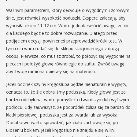
Ważnym parametrem, który decyduje o wygodnym i zdrowym
śnie, jest również wysokość poduszki. Eksperci zalecają, aby
wynosiła około 11-12 cm. Warto jednak zwrócić uwagę, że nie
dla każdego będzie to dobre rozwiązanie. Dlatego przed
podjęciem decyzji powinieneś przeprowadzić krótki test. W
tym celu warto udać się do sklepu stacjonarnego z drugą
osobą. Pierwsze, co musisz zrobić, to położyć się wygodnie na
plecach i położyć głowę równolegle do sufitu. Zwróć uwagę,
aby Twoje ramiona opierały się na materacu.
Jeżeli odcinek szyjny kręgosłupa będzie nienaturalnie wygięty,
oznacza to, że źle dobraliśmy poduszkę. Kiedy głowa jest za
bardzo odchylona, warto pomyśleć o twardszym lub wyższym
podłożu. Gdy zauważysz, że podbródek zbliża się za bardzo do
klatki piersiowej, poduszka jest za twarda lub za wysoka.
Dodatkowo warto sprawdzić, jak ciało zachowuje się po
ułożeniu bokiem. Jeżeli kręgosłup nie znajduje się w linii