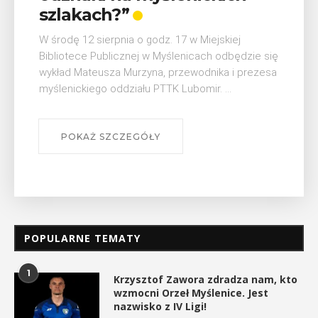
szlakach?”
W środę 12 sierpnia o godz. 17 w Miejskiej
Bibliotece Publicznej w Myślenicach odbędzie się
wykład Mateusza Murzyna, przewodnika i prezesa
myślenickiego oddziału PTTK Lubomir. ...
POKAŻ SZCZEGÓŁY
POPULARNE TEMATY
1
Krzysztof Zawora zdradza nam, kto
wzmocni Orzeł Myślenice. Jest
nazwisko z IV Ligi!