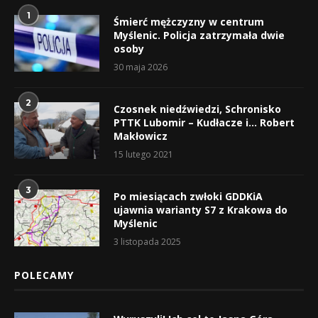
1
Śmierć mężczyzny w centrum
Myślenic. Policja zatrzymała dwie
osoby
30 maja 2026
2
Czosnek niedźwiedzi, Schronisko
PTTK Lubomir – Kudłacze i… Robert
Makłowicz
15 lutego 2021
3
Po miesiącach zwłoki GDDKiA
ujawnia warianty S7 z Krakowa do
Myślenic
3 listopada 2025
POLECAMY