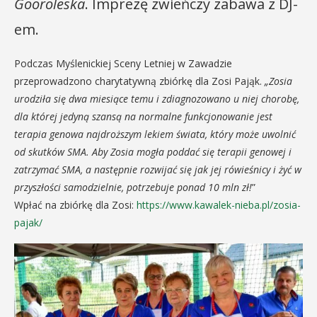
Gooroleska
. Imprezę zwieńczy zabawa z DJ-
em.
Podczas Myślenickiej Sceny Letniej w Zawadzie
przeprowadzono charytatywną zbiórkę dla Zosi Pająk.
„Zosia
urodziła się dwa miesiące temu i zdiagnozowano u niej chorobę,
dla której jedyną szansą na normalne funkcjonowanie jest
terapia genowa najdroższym lekiem świata, który może uwolnić
od skutków SMA. Aby Zosia mogła poddać się terapii genowej i
zatrzymać SMA, a następnie rozwijać się jak jej rówieśnicy i żyć w
przyszłości samodzielnie, potrzebuje ponad 10 mln zł!
”
Wpłać na zbiórkę dla Zosi:
https://www.kawalek-nieba.pl/zosia-
pajak/