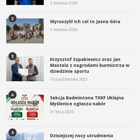
3 sierpnia 2026
2
Wyruszyli! Ich cel to Jasna Góra
5 sierpnia 2026
3
Krzysztof Szpakiewicz oraz Jan
Mastela z nagrodami burmistrza w
dziedzinie sportu
13 października 2021
4
Sekcja Badmintona TKKF Uklejna
Myślenice ogłasza nabór
31 lipca 2026
5
Dzisiejszej nocy utrudnienia