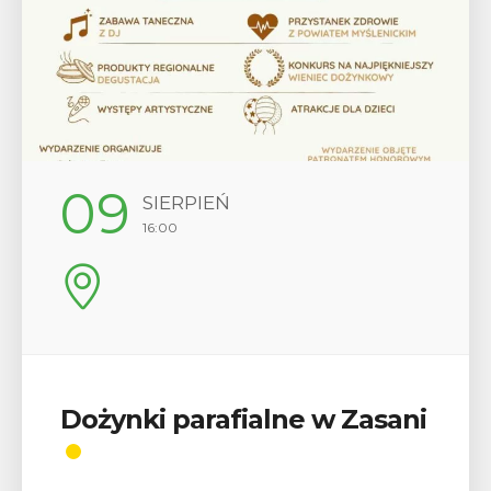
12
SIERPIEŃ
17:00
Wykład „Jak zdobyć
odznaki na myślenickich
szlakach?”