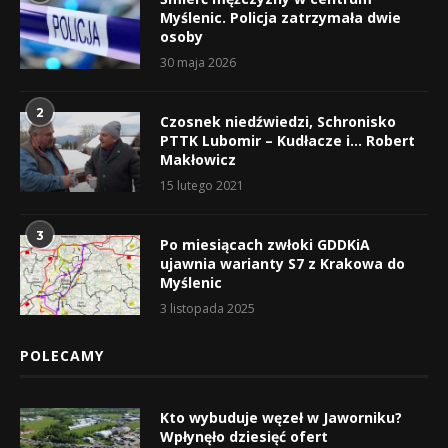
Myślenic. Policja zatrzymała dwie
osoby
30 maja 2026
2
Czosnek niedźwiedzi, Schronisko
PTTK Lubomir – Kudłacze i… Robert
Makłowicz
15 lutego 2021
3
Po miesiącach zwłoki GDDKiA
ujawnia warianty S7 z Krakowa do
Myślenic
3 listopada 2025
POLECAMY
Kto wybuduje węzeł w Jaworniku?
Wpłynęło dziesięć ofert