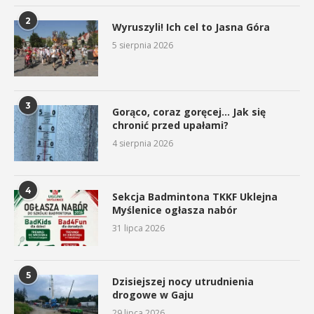
2
Wyruszyli! Ich cel to Jasna Góra
5 sierpnia 2026
3
Gorąco, coraz goręcej… Jak się
chronić przed upałami?
4 sierpnia 2026
4
Sekcja Badmintona TKKF Uklejna
Myślenice ogłasza nabór
31 lipca 2026
5
Dzisiejszej nocy utrudnienia
drogowe w Gaju
29 lipca 2026