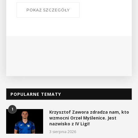
W środę 12 sierpnia o godz. 17 w Miejskiej
Bibliotece Publicznej w Myślenicach odbędzie się
wykład Mateusza Murzyna, przewodnika i prezesa
myślenickiego oddziału PTTK Lubomir. ...
POKAŻ SZCZEGÓŁY
POPULARNE TEMATY
1
Krzysztof Zawora zdradza nam, kto
wzmocni Orzeł Myślenice. Jest
nazwisko z IV Ligi!
3 sierpnia 2026