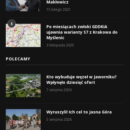
Makłowicz
15 lutego 2021
3
Po miesiącach zwłoki GDDKiA
ujawnia warianty S7 z Krakowa do
Myślenic
3 listopada 2025
POLECAMY
Kto wybuduje węzeł w Jaworniku?
Wpłynęło dziesięć ofert
7 sierpnia 2026
Wyruszyli! Ich cel to Jasna Góra
5 sierpnia 2026