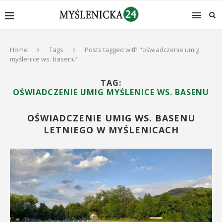
Home
Tags
Posts tagged with "oświadczenie umig
myślenice ws. basenu"
TAG:
OŚWIADCZENIE UMIG MYŚLENICE WS. BASENU
OŚWIADCZENIE UMIG WS. BASENU
LETNIEGO W MYŚLENICACH