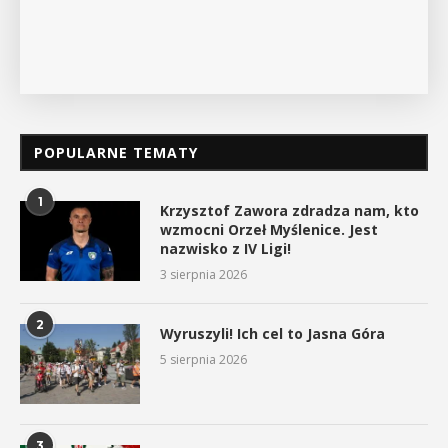
P
POPULARNE TEMATY
1
Krzysztof Zawora zdradza nam, kto
wzmocni Orzeł Myślenice. Jest
nazwisko z IV Ligi!
3 sierpnia 2026
2
Wyruszyli! Ich cel to Jasna Góra
5 sierpnia 2026
3