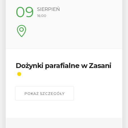
09
12
SIERPIEŃ
16:00
Dożynki parafialne w Zasani
Wyk
odz
szl
W środ
POKAŻ SZCZEGÓŁY
Biblio
wykład
myślen