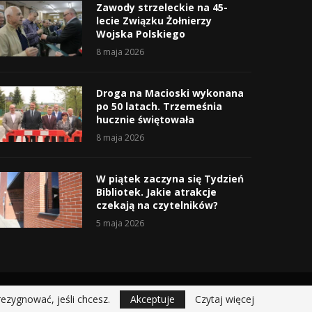
Zawody strzeleckie na 45-
lecie Związku Żołnierzy
Wojska Polskiego
8 maja 2026
Droga na Macioski wykonana
po 50 latach. Trzemeśnia
hucznie świętowała
8 maja 2026
W piątek zaczyna się Tydzień
Bibliotek. Jakie atrakcje
czekają na czytelników?
5 maja 2026
rezygnować, jeśli chcesz.
Akceptuje
Czytaj więcej