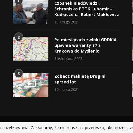
1
Czosnek niedźwiedzi,
Schronisko PTTK Lubomir –
Kudłacze i… Robert Makłowicz
15 lutego 2021
2
Po miesiącach zwłoki GDDKiA
ujawnia warianty S7 z
Krakowa do Myślenic
3 listopada 2025
3
Zobacz makietę Drogini
sprzed lat
10 marca 2021
@2019 - All Right Reserved.
rt użytkowania. Zakładamy, że nie masz nic przeciwko, ale możesz z