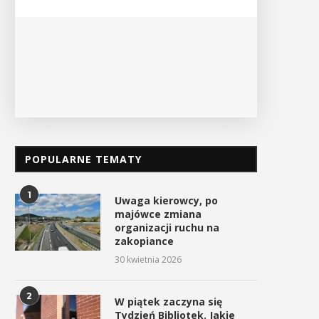
PO
POPULARNE TEMATY
1
Uwaga kierowcy, po
majówce zmiana
organizacji ruchu na
zakopiance
30 kwietnia 2026
2
W piątek zaczyna się
Tydzień Bibliotek. Jakie