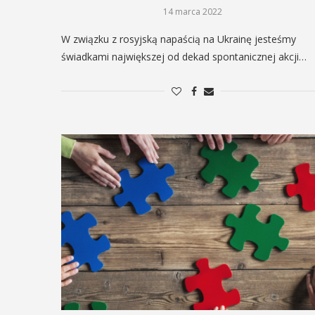
odbędzie się na ...
ltury i Sportu oraz Urząd ...
14 marca 2022
W związku z rosyjską napaścią na Ukrainę jesteśmy
POKAŻ SZCZEGÓŁY
świadkami największej od dekad spontanicznej akcji…
AŻ SZCZEGÓŁY