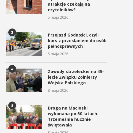
atrakcje czekają na
czytelników?
5 maja 2026
3
Przejazd Godności, czyli
kurs z przesłaniem do osób
pełnosprawnych
5 maja 2026
4
Zawody strzeleckie na 45-
lecie Związku Żołnierzy
Wojska Polskiego
8 maja 2026
5
Droga na Macioski
wykonana po 50 latach.
Trzemeśnia hucznie
świętowała
8 maja 2026