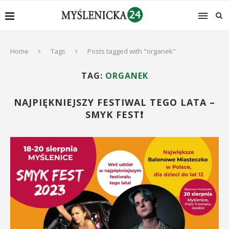
Home
Tags
Posts tagged with "organek"
TAG:
ORGANEK
NAJPIĘKNIEJSZY FESTIWAL TEGO LATA –
SMYK FEST❗️