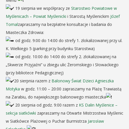
Menu”
19 sierpnia we współpracy ze
Starostwo Powiatowe w
Myślenicach – Powiat Myślenicki
i Starostą Myślenickim
Józef
Tomal
zapraszamy na bezpłatne konsultacje i badania do
Miasteczka Zdrowia:
od godz. 9:00 do 14:00 do strefy 1. zlokalizowanej przy ul.
K. Wielkiego 5 (parking przy budynku Starostwa)
od godz. 10:00 do 14:00 do strefy 2. zlokalizowanej na
„Skwerze Przyjaźni” u zbiegu ulic Żeromskiego i Słowackiego
(przy bibliotece Pedagogicznej)
20 sierpnia razem z
Balonowy Świat Dzieci Agnieszka
Motyka
w godz. 11:00 – 20:00 zapraszamy na Plażę Trawiastą
na Zarabiu, do największego balonowego miasteczka
20 sierpnia od godz. 9:00 razem z
KS Dalin Myślenice –
sekcja siatkówki
zapraszamy na Otwarte Mistrzostwa Myślenic
w Siatkówce Plażowej o Puchar Burmistrza
Jarosław