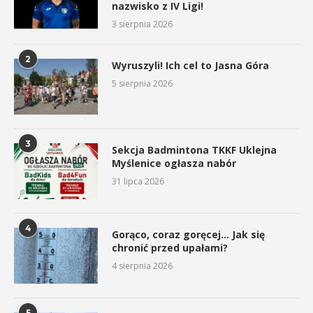
nazwisko z IV Ligi!
3 sierpnia 2026
2
Wyruszyli! Ich cel to Jasna Góra
5 sierpnia 2026
3
Sekcja Badmintona TKKF Uklejna
Myślenice ogłasza nabór
31 lipca 2026
4
Gorąco, coraz goręcej… Jak się
chronić przed upałami?
4 sierpnia 2026
5