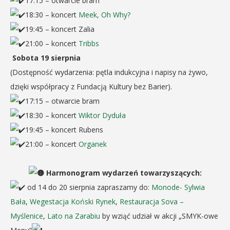
17:15 – otwarcie bram
18:30 – koncert
Meek, Oh Why?
19:45 – koncert Zalia
21:00 – koncert
Tribbs
Sobota 19 sierpnia
(Dostępność wydarzenia: pętla indukcyjna i napisy na żywo,
dzięki współpracy z Fundacją Kultury bez Barier).
17:15 – otwarcie bram
18:30 – koncert
Wiktor Dyduła
19:45 – koncert Rubens
21:00 – koncert
Organek
Harmonogram wydarzeń towarzyszących:
od 14 do 20 sierpnia zapraszamy do:
Monode- Sylwia
Bała
,
Wegestacja Koński Rynek
,
Restauracja Sova –
Myślenice
,
Lato na Zarabiu
by wziąć udział w akcji „SMYK-owe