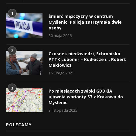
1
Śmierć mężczyzny w centrum
Myślenic. Policja zatrzymała dwie
osoby
30 maja 2026
2
Czosnek niedźwiedzi, Schronisko
PTTK Lubomir – Kudłacze i… Robert
Makłowicz
15 lutego 2021
3
Po miesiącach zwłoki GDDKiA
ujawnia warianty S7 z Krakowa do
Myślenic
3 listopada 2025
POLECAMY