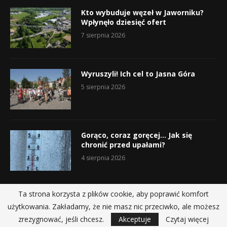
Kto wybuduje węzeł w Jaworniku?
Wpłynęło dziesięć ofert
7 sierpnia 2026
Wyruszyli! Ich cel to Jasna Góra
5 sierpnia 2026
Gorąco, coraz goręcej… Jak się
chronić przed upałami?
4 sierpnia 2026
Ta strona korzysta z plików cookie, aby poprawić komfort
użytkowania. Zakładamy, że nie masz nic przeciwko, ale możesz
@2019 - All Right Reserved.
zrezygnować, jeśli chcesz.
Akceptuje
Czytaj więcej