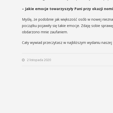
29
– Jakie emocje towarzyszyły Pani przy okazji nom
IPIEC
8:00 -
Myślę, że podobnie jak większość osób w nowej nieznane
SIERPIEŃ
8:00
początku pojawiły się takie emocje. Zdaję sobie sprawę
08:00 - 18:00
obdarzono mnie zaufaniem.
Cały wywiad przeczytasz w najbliższym wydaniu naszej 
V Turniej
dzynarodowe
Myślimira.
polskie
2 listopada 2020
Mieszczanie
kania z
rzemieślnic
lorem
W ostatni weekend wakacji
ne Międzynarodowe
sierpnia w Myślenicach o
ie Spotkania z Folklorem
piąta edycja Turnieju Myśli
ę w dniach 13–20 lipca.
Wydarzenie organizowane
orem festiwalu jest Gmina
Muzeum Niepodległości w
, wspierana przez Myślenicki