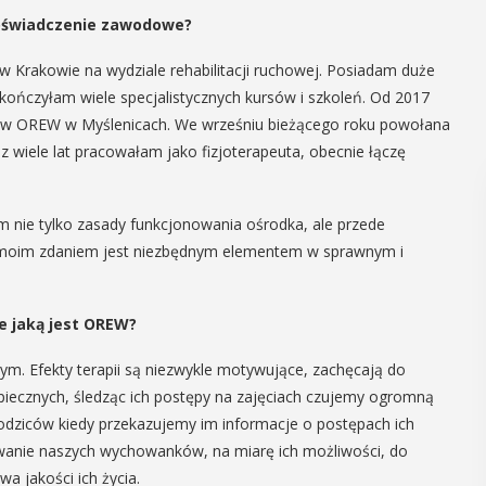
doświadczenie zawodowe?
Krakowie na wydziale rehabilitacji ruchowej. Posiadam duże
kończyłam wiele specjalistycznych kursów i szkoleń. Od 2017
ch w OREW w Myślenicach. We wrześniu bieżącego roku powołana
 wiele lat pracowałam jako fizjoterapeuta, obecnie łączę
m nie tylko zasady funkcjonowania ośrodka, ale przede
co moim zdaniem jest niezbędnym elementem w sprawnym i
e jaką jest OREW?
m. Efekty terapii są niezwykle motywujące, zachęcają do
piecznych, śledząc ich postępy na zajęciach czujemy ogromną
rodziców kiedy przekazujemy im informacje o postępach ich
owanie naszych wychowanków, na miarę ich możliwości, do
 jakości ich życia.