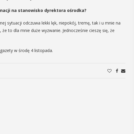
06
inacji na stanowisko dyrektora ośrodka?
MAJ
17:00
j sytuacji odczuwa lekki lęk, niepokój, tremę, tak i u mnie na
, że to dla mnie duże wyzwanie. Jednocześnie cieszę się, że
Promocja XXVII
gazety w środę 4 listopada.
tomu rocznika
„Małopolska.
Regiony –
 i
regionalizmy –
y
małe ojczyny”
, czyli 29-30
dbędzie się
W środę 6 maja o godz. 17 w Miejskiej
mira.
Bibliotece Publicznej w Myślenicach
 przez
odbędzie się promocja XXVII tomu
 Myślenicach
rocznika "Małopolska. Regiony -