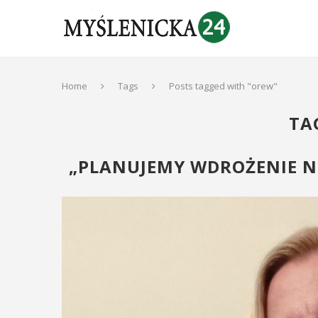
Home
Tags
Posts tagged with "orew"
TA
„PLANUJEMY WDROŻENIE NO