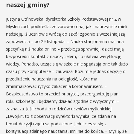
naszej gminy?
Justyna Otfinowska, dyrektorka Szkoły Podstawowej nr 2 w
Myślenicach podkreśla, że zarówno ona, jak i nauczyciele mieli
nadzieję, iż uczniowie wrócą do szkół zgodnie z wcześniejszą
zapowiedzią – po 29 listopada. – Nauka stacjonarna ma inną
specyfikę niż nauka online – przebiega sprawniej, dzieci mają
bezpośredni kontakt z nauczycielem, co ułatwia weryfikację
wiedzy. Ponadto, ucząc się w szkole nie spędzają one tak dużo
czasu przy komputerze – zauważa. Rozumie jednak decyzję o
przedłużeniu nauczania na odległość, które ma
zminimalizować ryzyko zakażenia koronawirusem. –
Bezpieczeństwo to przecież priorytet, przeorganizuję plan
roku szkolnego i będziemy działać zgodnie z wytycznymi –
zaznacza. Jeśli chodzi o rodziców uczniów myślenickiej
„Dwójki”, to z obserwacji dyrektorki wynika, że zdania na
temat decyzji rządu są podzielone. Jedni cieszą się z
kontynuacji zdalnego nauczania, inni nie do końca. – Myślę, że