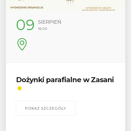
12
SIERPIEŃ
17:00
Wykład „Jak zdobyć
odznaki na myślenickich
szlakach?”
W środę 12 sierpnia o godz. 17 w Miejskiej
Bibliotece Publicznej w Myślenicach odbędzie się
wykład Mateusza Murzyna, przewodnika i prezesa
myślenickiego oddziału PTTK Lubomir. ...