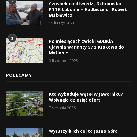
2
Czosnek niedźwiedzi, Schronisko
PTTK Lubomir – Kudłacze i… Robert
Makłowicz
15 lutego 2021
3
Po miesiącach zwłoki GDDKiA
ujawnia warianty S7 z Krakowa do
Myślenic
3 listopada 2025
POLECAMY
Kto wybuduje węzeł w Jaworniku?
Wpłynęło dziesięć ofert
7 sierpnia 2026
Wyruszyli! Ich cel to Jasna Góra