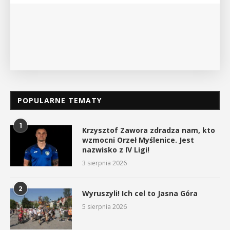
POKAŻ SZCZEGÓŁY
POPULARNE TEMATY
1
Krzysztof Zawora zdradza nam, kto
wzmocni Orzeł Myślenice. Jest
nazwisko z IV Ligi!
3 sierpnia 2026
2
Wyruszyli! Ich cel to Jasna Góra
5 sierpnia 2026