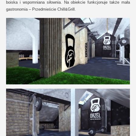
boiska i wspomniana siłownia. Na obiekcie funkcjonuje także mała
gastronomia – Przedmieście Chill&Grill.