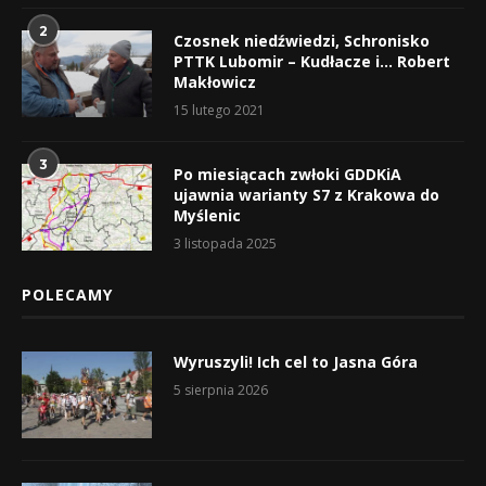
2
Czosnek niedźwiedzi, Schronisko
PTTK Lubomir – Kudłacze i… Robert
Makłowicz
15 lutego 2021
3
Po miesiącach zwłoki GDDKiA
ujawnia warianty S7 z Krakowa do
Myślenic
3 listopada 2025
POLECAMY
Wyruszyli! Ich cel to Jasna Góra
5 sierpnia 2026