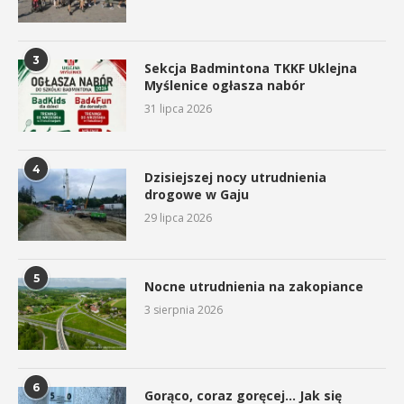
3
Sekcja Badmintona TKKF Uklejna
Myślenice ogłasza nabór
31 lipca 2026
4
Dzisiejszej nocy utrudnienia
drogowe w Gaju
29 lipca 2026
5
Nocne utrudnienia na zakopiance
3 sierpnia 2026
6
Gorąco, coraz goręcej… Jak się