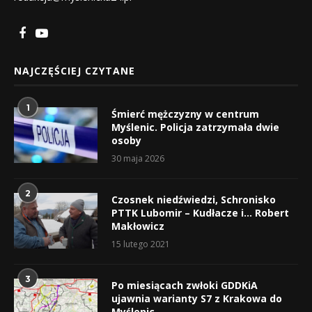
NAJCZĘŚCIEJ CZYTANE
1
Śmierć mężczyzny w centrum
Myślenic. Policja zatrzymała dwie
osoby
30 maja 2026
2
Czosnek niedźwiedzi, Schronisko
PTTK Lubomir – Kudłacze i… Robert
Makłowicz
15 lutego 2021
3
Po miesiącach zwłoki GDDKiA
ujawnia warianty S7 z Krakowa do
Myślenic