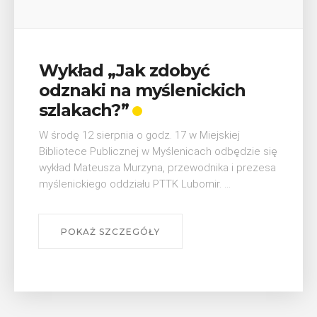
Wykład „Jak zdobyć
odznaki na myślenickich
szlakach?”
W środę 12 sierpnia o godz. 17 w Miejskiej
Bibliotece Publicznej w Myślenicach odbędzie się
wykład Mateusza Murzyna, przewodnika i prezesa
myślenickiego oddziału PTTK Lubomir. ...
POKAŻ SZCZEGÓŁY