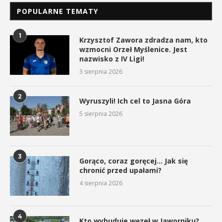
POPULARNE TEMATY
1
Krzysztof Zawora zdradza nam, kto
wzmocni Orzeł Myślenice. Jest
nazwisko z IV Ligi!
3 sierpnia 2026
2
Wyruszyli! Ich cel to Jasna Góra
5 sierpnia 2026
3
Gorąco, coraz goręcej… Jak się
chronić przed upałami?
4 sierpnia 2026
4
Kto wybuduje węzeł w Jaworniku?