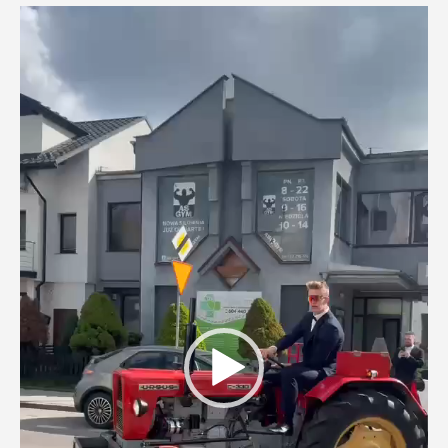
Odtwarzacz
video