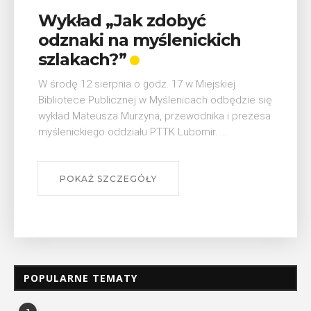
Wykład „Jak zdobyć
odznaki na myślenickich
szlakach?”
W środę 12 sierpnia o godz. 17 w Miejskiej
Bibliotece Publicznej w Myślenicach odbędzie się
wykład Mateusza Murzyna, przewodnika i prezesa
myślenickiego oddziału PTTK Lubomir. ...
POKAŻ SZCZEGÓŁY
POPULARNE TEMATY