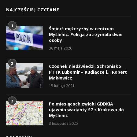
NAJCZĘŚCIEJ CZYTANE
1
Śmierć mężczyzny w centrum
Myślenic. Policja zatrzymała dwie
osoby
30 maja 2026
2
Czosnek niedźwiedzi, Schronisko
PTTK Lubomir – Kudłacze i… Robert
Makłowicz
15 lutego 2021
3
Po miesiącach zwłoki GDDKiA
ujawnia warianty S7 z Krakowa do
Myślenic
3 listopada 2025