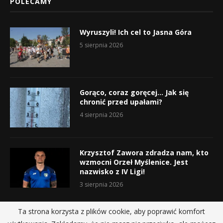
POLECAMY
Wyruszyli! Ich cel to Jasna Góra
5 sierpnia 2026
Gorąco, coraz goręcej… Jak się
chronić przed upałami?
4 sierpnia 2026
Krzysztof Zawora zdradza nam, kto
wzmocni Orzeł Myślenice. Jest
nazwisko z IV Ligi!
3 sierpnia 2026
Ta strona korzysta z plików cookie, aby poprawić komfort