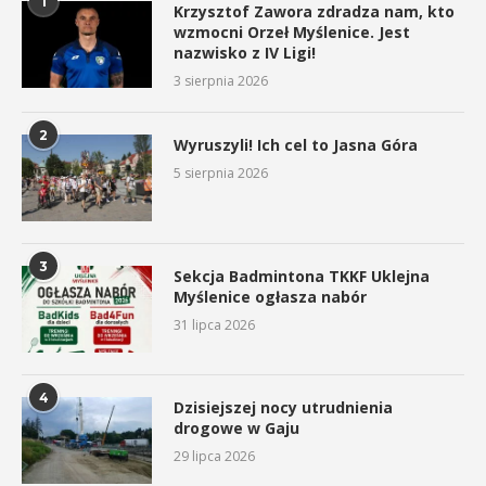
1
Krzysztof Zawora zdradza nam, kto
wzmocni Orzeł Myślenice. Jest
nazwisko z IV Ligi!
3 sierpnia 2026
2
Wyruszyli! Ich cel to Jasna Góra
5 sierpnia 2026
3
Sekcja Badmintona TKKF Uklejna
Myślenice ogłasza nabór
31 lipca 2026
4
Dzisiejszej nocy utrudnienia
drogowe w Gaju
29 lipca 2026